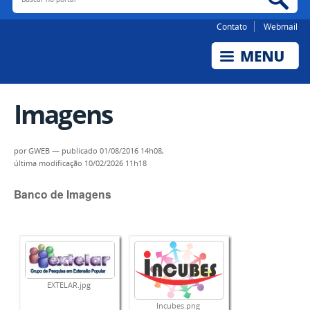
Contato
Webmail
Imagens
por
GWEB
—
publicado
01/08/2016 14h08,
última modificação
10/02/2026 11h18
Banco de Imagens
EXTELAR.jpg
Incubes.png