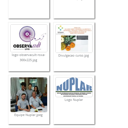
logo-observacult-roxa-
Divulgacao curso.jpg
300x225.jpg
Logo Nuplar
Equipe Nuplar.jpeg