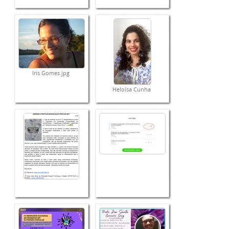
Iris Gomes.jpg
Heloísa Cunha