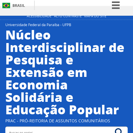
BRASIL
Simplifique!
ACESSIBILIDADE
ALTO CONTRASTE
MAPA DO SITE
Comunica BR
Universidade Federal da Paraíba - UFPB
Núcleo
Participe
Interdisciplinar de
Acesso à informação
Pesquisa e
Legislação
Canais
Extensão em
Economia
Solidária e
Educação Popular
PRAC - PRÓ-REITORIA DE ASSUNTOS COMUNITÁRIOS
Buscar no portal
Bus