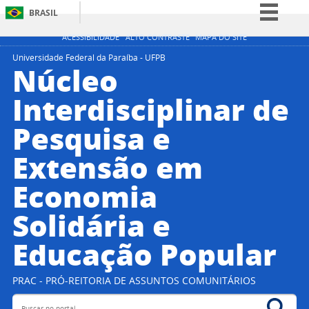
BRASIL
Simplifique!
ACESSIBILIDADE
ALTO CONTRASTE
MAPA DO SITE
Comunica BR
Universidade Federal da Paraíba - UFPB
Núcleo
Participe
Interdisciplinar de
Acesso à informação
Pesquisa e
Legislação
Canais
Extensão em
Economia
Solidária e
Educação Popular
PRAC - PRÓ-REITORIA DE ASSUNTOS COMUNITÁRIOS
Buscar no portal
Bus