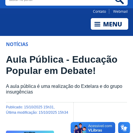
Contato
Webmail
NOTÍCIAS
Aula Pública - Educação
Popular em Debate!
A aula pública é uma realização do Extelara e do grupo
insurgências
publicado
:
15/10/2025 15h31
,
última modificação
:
15/10/2025 15h34