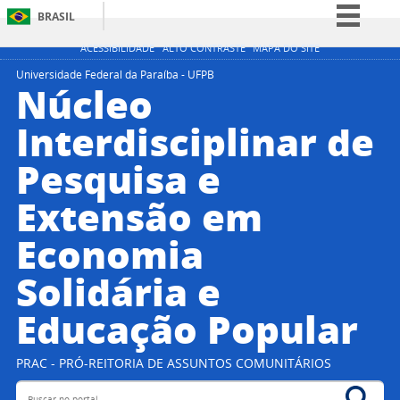
BRASIL
Simplifique!
ACESSIBILIDADE
ALTO CONTRASTE
MAPA DO SITE
Comunica BR
Universidade Federal da Paraíba - UFPB
Núcleo
Participe
Interdisciplinar de
Acesso à informação
Pesquisa e
Legislação
Canais
Extensão em
Economia
Solidária e
Educação Popular
PRAC - PRÓ-REITORIA DE ASSUNTOS COMUNITÁRIOS
Buscar no portal
Bus