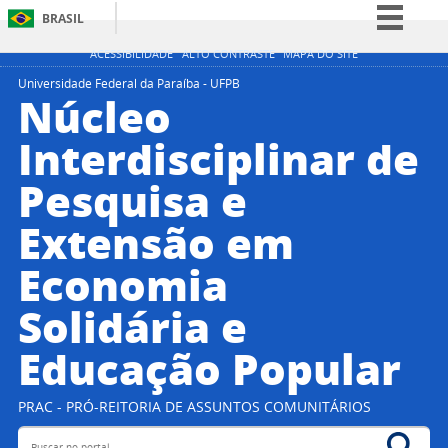
BRASIL
Simplifique!
ACESSIBILIDADE
ALTO CONTRASTE
MAPA DO SITE
Comunica BR
Universidade Federal da Paraíba - UFPB
Núcleo
Participe
Interdisciplinar de
Acesso à informação
Pesquisa e
Legislação
Canais
Extensão em
Economia
Solidária e
Educação Popular
PRAC - PRÓ-REITORIA DE ASSUNTOS COMUNITÁRIOS
Buscar no portal
Bus