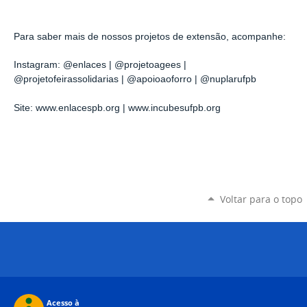
Para saber mais de nossos projetos de extensão, acompanhe:
Instagram: @enlaces | @projetoagees |
@projetofeirassolidarias | @apoioaoforro
|
@nuplarufpb
Site: www.enlacespb.org | www.incubesufpb.org
Voltar para o topo