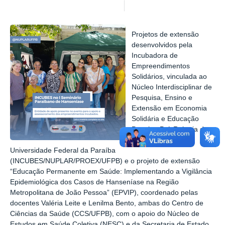
Projetos de extensão
desenvolvidos pela
Incubadora de
Empreendimentos
Solidários, vinculada ao
Núcleo Interdisciplinar de
Pesquisa, Ensino e
Extensão em Economia
Solidária e Educação
Popular, Pró-Reitoria de
Extensão da
Universidade Federal da Paraíba
(INCUBES/NUPLAR/PROEX/UFPB) e o projeto de extensão
“Educação Permanente em Saúde: Implementando a Vigilância
Epidemiológica dos Casos de Hanseníase na Região
Metropolitana de João Pessoa” (EPVIP), coordenado pelas
docentes Valéria Leite e Lenilma Bento, ambas do Centro de
Ciências da Saúde (CCS/UFPB), com o apoio do Núcleo de
Estudos em Saúde Coletiva (NESC) e da Secretaria de Estado