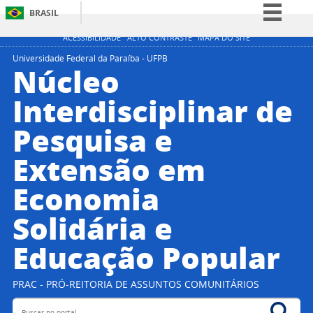
BRASIL
Simplifique!
ACESSIBILIDADE
ALTO CONTRASTE
MAPA DO SITE
Comunica BR
Universidade Federal da Paraíba - UFPB
Núcleo
Participe
Interdisciplinar de
Acesso à informação
Pesquisa e
Legislação
Canais
Extensão em
Economia
Solidária e
Educação Popular
PRAC - PRÓ-REITORIA DE ASSUNTOS COMUNITÁRIOS
Buscar no portal
Bus