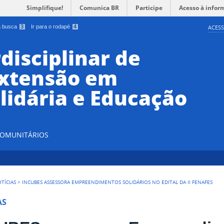
Simplifique!
Comunica BR
Participe
Acesso à infor
 a busca
3
Ir para o rodapé
4
ACESS
disciplinar de
Extensão em
lidária e Educação
 COMUNITÁRIOS
TÍCIAS
>
INCUBES ASSESSORA EMPREENDIMENTOS SOLIDÁRIOS NO EDITAL DA II FENAFES
AS