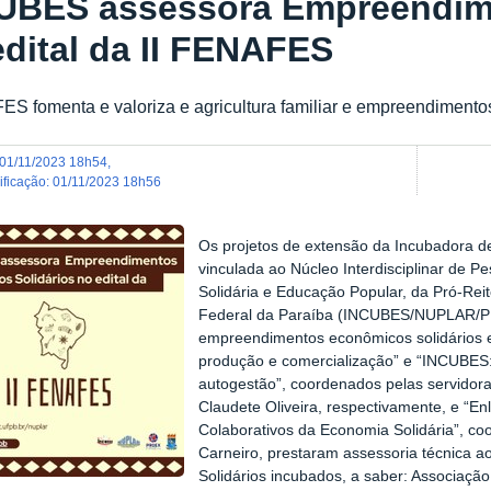
UBES assessora Empreendime
edital da II FENAFES
ES fomenta e valoriza e agricultura familiar e empreendiment
01/11/2023 18h54
,
dificação
:
01/11/2023 18h56
Os projetos de extensão da Incubadora d
vinculada ao Núcleo Interdisciplinar de 
Solidária e Educação Popular, da Pró-Rei
Federal da Paraíba (INCUBES/NUPLAR/P
empreendimentos econômicos solidários e
produção e comercialização” e “INCUBES: 
autogestão”, coordenados pelas servidora
Claudete Oliveira, respectivamente, e “E
Colaborativos da Economia Solidária”, c
Carneiro, prestaram assessoria técnica
Solidários incubados, a saber: Associação 