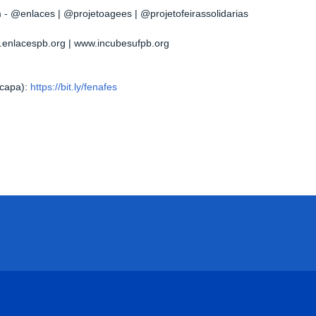
m - @enlaces
|
@projetoagees
| @projetofeirassolidarias
w.enlacespb.org
| www.incubesufpb.org
capa):
https://bit.ly/fenafes