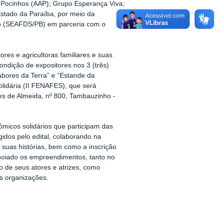
 Pocinhos (AAP); Grupo Esperança Viva;
Estado da Paraíba, por meio da
ido (SEAFDS/PB) em parceria com o
res e agricultoras familiares e suas
ndição de expositores nos 3 (três)
abores da Terra” e “Estande da
olidária (II FENAFES), que será
es de Almeida, nº 800, Tambauzinho -
icos solidários que participam das
gidos pelo edital, colaborando na
 suas histórias, bem como a inscrição
 apoiado os empreendimentos, tanto no
 de seus atores e atrizes, como
as organizações.