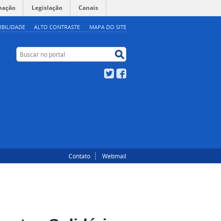
mação
Legislação
Canais
IBILIDADE
ALTO CONTRASTE
MAPA DO SITE
Buscar no portal
Buscar no portal
Twitter
Facebook
Contato
Webmail