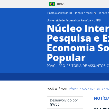
BRASIL
Ir para o conteúdo
1
Ir para o menu
2
Ir para
Universidade Federal da Paraíba - UFPB
Núcleo Inter
Pesquisa e 
Economia So
Popular
PRAC - PRÓ-REITORIA DE ASSUNTOS
VOCÊ ESTÁ AQUI:
PÁGINA INICIAL
>
CONTENTS
>
NO
NOTÍCI
Desenvolvido por
GWEB