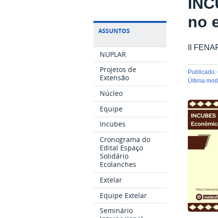
INC
no 
ASSUNTOS
II FENAF
NUPLAR
Projetos de
publicado
:
Extensão
última mo
Núcleo
Equipe
Incubes
Cronograma do
Edital Espaço
Solidário
Ecolanches
Extelar
Equipe Extelar
Seminário