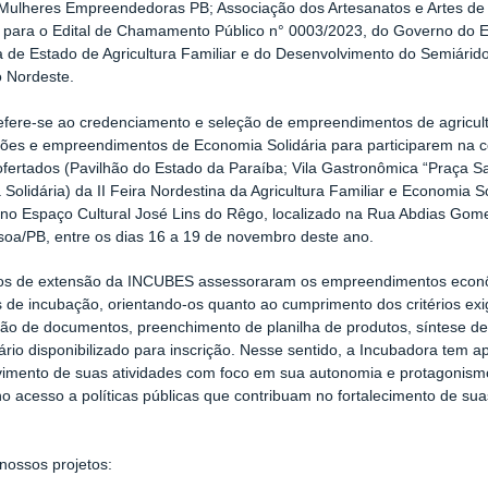
 Mulheres Empreendedoras PB; Associação dos Artesanatos e Artes de
il para o Edital de Chamamento Público n° 0003/2023, do Governo do 
a de Estado de Agricultura Familiar e do Desenvolvimento do Semiár
 Nordeste.
refere-se ao credenciamento e seleção de empreendimentos de agriculto
ões e empreendimentos de Economia Solidária para participarem na co
fertados (Pavilhão do Estado da Paraíba; Vila Gastronômica “Praça S
Solidária) da II Feira Nordestina da Agricultura Familiar e Economia S
 no Espaço Cultural José Lins do Rêgo, localizado na Rua Abdias Gom
oa/PB, entre os dias 16 a 19 de novembro deste ano.
tos de extensão da INCUBES assessoraram os empreendimentos econôm
s de incubação, orientando-os quanto ao cumprimento dos critérios exi
ão de documentos, preenchimento de planilha de produtos, síntese de
ário disponibilizado para inscrição. Nesse sentido, a Incubadora tem
imento de suas atividades com foco em sua autonomia e protagonismo
 acesso a políticas públicas que contribuam no fortalecimento de su
nossos projetos: