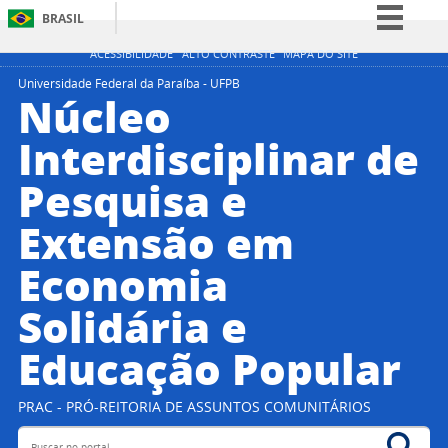
BRASIL
Simplifique!
ACESSIBILIDADE
ALTO CONTRASTE
MAPA DO SITE
Comunica BR
Universidade Federal da Paraíba - UFPB
Núcleo
Participe
Interdisciplinar de
Acesso à informação
Pesquisa e
Legislação
Canais
Extensão em
Economia
Solidária e
Educação Popular
PRAC - PRÓ-REITORIA DE ASSUNTOS COMUNITÁRIOS
Buscar no portal
Bus