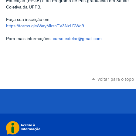
Educação (PPGE) e ao Programa de Pós-graduação em Saúde
Coletiva da UFPB.
Faça sua inscrição em:
https://forms.gle/WayMksnTV3NzLDWq9
Para mais informações:
curso.extelar@gmail.com
Voltar para o topo