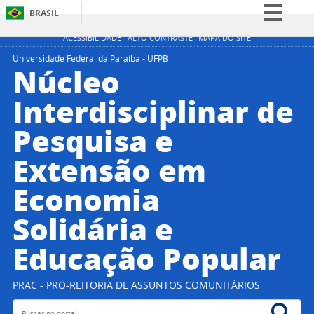
BRASIL
Simplifique!
ACESSIBILIDADE
ALTO CONTRASTE
MAPA DO SITE
Comunica BR
Universidade Federal da Paraíba - UFPB
Núcleo
Participe
Interdisciplinar de
Acesso à informação
Pesquisa e
Legislação
Canais
Extensão em
Economia
Solidária e
Educação Popular
PRAC - PRÓ-REITORIA DE ASSUNTOS COMUNITÁRIOS
Buscar no portal
Bus