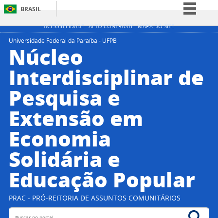
BRASIL
Simplifique!
ACESSIBILIDADE
ALTO CONTRASTE
MAPA DO SITE
Comunica BR
Universidade Federal da Paraíba - UFPB
Núcleo
Participe
Interdisciplinar de
Acesso à informação
Pesquisa e
Legislação
Canais
Extensão em
Economia
Solidária e
Educação Popular
PRAC - PRÓ-REITORIA DE ASSUNTOS COMUNITÁRIOS
Buscar no portal
Bus