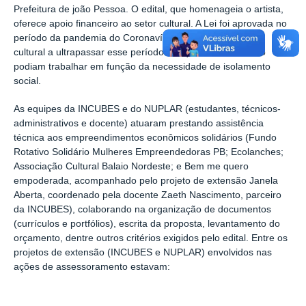
Prefeitura de joão Pessoa. O edital, que homenageia o artista,
oferece apoio financeiro ao setor cultural. A Lei foi aprovada no
período da pandemia do Coronavírus para ajudar o setor
cultural a ultrapassar esse período em que os artistas não
podiam trabalhar em função da necessidade de isolamento
social.
As equipes da INCUBES e do NUPLAR (estudantes, técnicos-
administrativos e docente) atuaram prestando assistência
técnica aos empreendimentos econômicos solidários (Fundo
Rotativo Solidário Mulheres Empreendedoras PB; Ecolanches;
Associação Cultural Balaio Nordeste; e Bem me quero
empoderada, acompanhado pelo projeto de extensão Janela
Aberta, coordenado pela docente Zaeth Nascimento, parceiro
da INCUBES),
colaborando na organização de documentos
(currículos e portfólios), escrita da proposta, levantamento do
orçamento, dentre outros critérios exigidos pelo edital.
Entre os
projetos de extensão (INCUBES e NUPLAR) envolvidos nas
ações de assessoramento estavam: