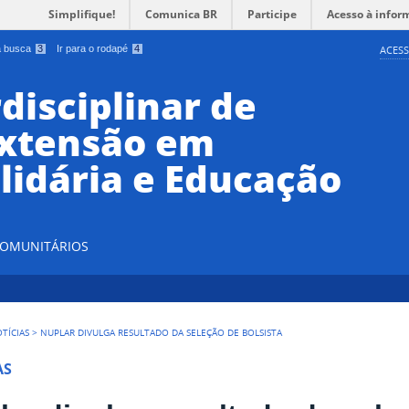
Simplifique!
Comunica BR
Participe
Acesso à infor
 a busca
3
Ir para o rodapé
4
ACESS
disciplinar de
Extensão em
lidária e Educação
 COMUNITÁRIOS
TÍCIAS
>
NUPLAR DIVULGA RESULTADO DA SELEÇÃO DE BOLSISTA
AS