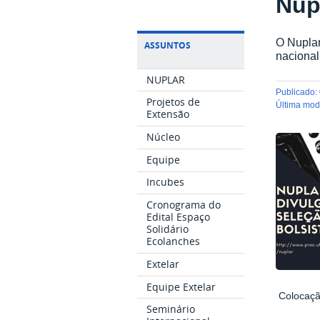
Nup
O Nuplar
ASSUNTOS
nacional
NUPLAR
publicado
:
Projetos de
última mo
Extensão
Núcleo
Equipe
Incubes
Cronograma do
Edital Espaço
Solidário
Ecolanches
Extelar
Equipe Extelar
Coloc
Seminário