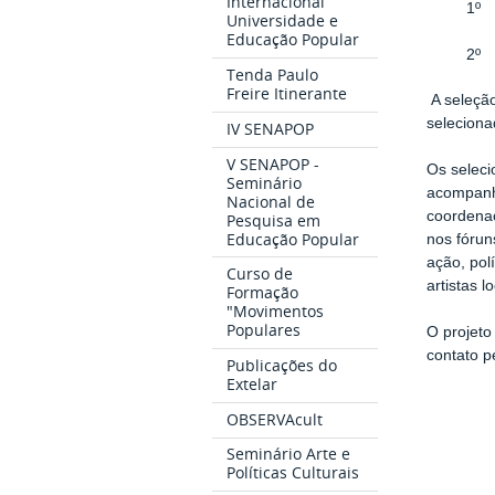
Internacional
Universidade e
Educação Popular
2º Cle
Tenda Paulo
Freire Itinerante
A seleção
seleciona
IV SENAPOP
V SENAPOP -
Os seleci
Seminário
acompanha
Nacional de
coordenaç
Pesquisa em
Educação Popular
nos fórun
ação, pol
Curso de
artistas l
Formação
"Movimentos
Populares
O projeto
contato p
Publicações do
Extelar
OBSERVAcult
Seminário Arte e
Políticas Culturais