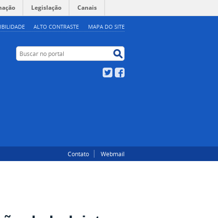
mação
Legislação
Canais
IBILIDADE
ALTO CONTRASTE
MAPA DO SITE
Buscar no portal
Buscar no portal
Twitter
Facebook
Contato
Webmail