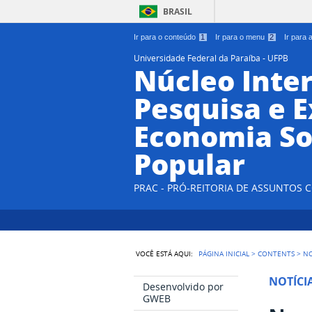
BRASIL
Ir para o conteúdo
1
Ir para o menu
2
Ir para
Universidade Federal da Paraíba - UFPB
Núcleo Inter
Pesquisa e 
Economia So
Popular
PRAC - PRÓ-REITORIA DE ASSUNTOS
VOCÊ ESTÁ AQUI:
PÁGINA INICIAL
>
CONTENTS
>
NO
NOTÍCI
Desenvolvido por
GWEB