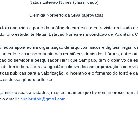
1º
Natan Estevão Nunes (classificado)
mida Norberto da Silva (aprovada)
 foi conduzida a partir da análise do currículo e entrevista realizada de
do foi o estudante Natan Estevão Nunes e na condição de Voluntária C
onados apoiarão na organização de arquivos físicos e digitais, registro
mento e assessoramento nas reuniões virtuais dos Fóruns, entre outr
ão do servidor e pesquisador Henrique Sampaio, tem o objetivo de est
s de forró de raiz e a autogestão coletiva dessas organizações com vis
íticas públicas para a valorização, o incentivo e o fomento do forró e d
ocais desse gênero artístico.
 já iniciou suas atividades, mas estudantes que tiverem interesse em 
elo email :
nuplarufpb@gmail.com