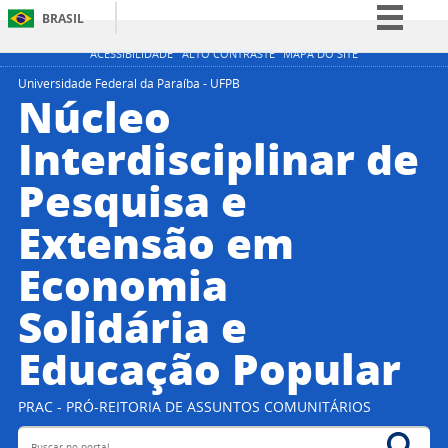
BRASIL
Simplifique!
ACESSIBILIDADE
ALTO CONTRASTE
MAPA DO SITE
Comunica BR
Universidade Federal da Paraíba - UFPB
Núcleo
Participe
Interdisciplinar de
Acesso à informação
Pesquisa e
Legislação
Canais
Extensão em
Economia
Solidária e
Educação Popular
PRAC - PRÓ-REITORIA DE ASSUNTOS COMUNITÁRIOS
Buscar no portal
Bus