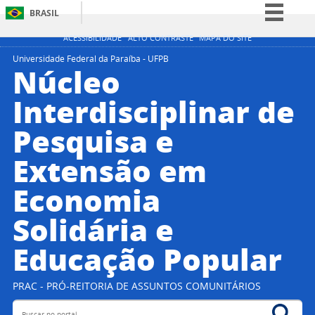
BRASIL
Simplifique!
ACESSIBILIDADE
ALTO CONTRASTE
MAPA DO SITE
Comunica BR
Universidade Federal da Paraíba - UFPB
Núcleo
Participe
Interdisciplinar de
Acesso à informação
Pesquisa e
Legislação
Canais
Extensão em
Economia
Solidária e
Educação Popular
PRAC - PRÓ-REITORIA DE ASSUNTOS COMUNITÁRIOS
Buscar no portal
Bus