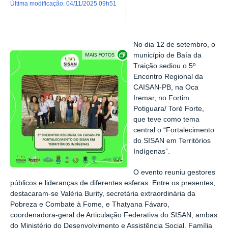
última modificação
:
04/11/2025 09h51
No dia 12 de setembro, o
Exibir carrossel de imagens
município de
Baía da
Traição
sediou o
5º
Encontro Regional da
CAISAN-PB
, na Oca
Iremar, no Fortim
Potiguara/ Toré Forte,
que teve como tema
central o
“Fortalecimento
do SISAN em Territórios
Indígenas”
.
O evento reuniu gestores
públicos e lideranças de diferentes esferas. Entre os presentes,
destacaram-se
Valéria Burity
, secretária extraordinária da
Pobreza e Combate à Fome, e
Thatyana Fávaro
,
coordenadora-geral de Articulação Federativa do SISAN, ambas
do
Ministério do Desenvolvimento e Assistência Social, Família