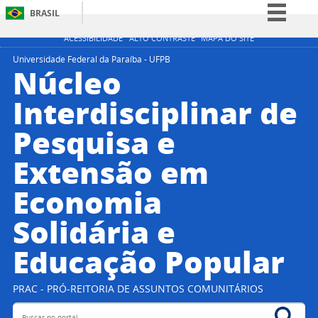
BRASIL
Simplifique!
ACESSIBILIDADE
ALTO CONTRASTE
MAPA DO SITE
Comunica BR
Universidade Federal da Paraíba - UFPB
Núcleo
Participe
Interdisciplinar de
Acesso à informação
Pesquisa e
Legislação
Canais
Extensão em
Economia
Solidária e
Educação Popular
PRAC - PRÓ-REITORIA DE ASSUNTOS COMUNITÁRIOS
Buscar no portal
Bus