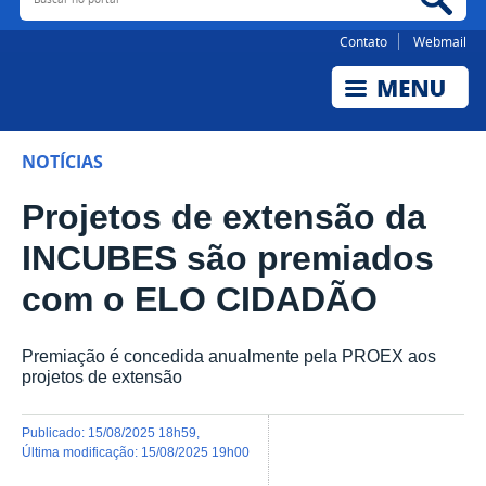
Contato
Webmail
NOTÍCIAS
Projetos de extensão da
INCUBES são premiados
com o ELO CIDADÃO
Premiação é concedida anualmente pela PROEX aos
projetos de extensão
publicado
:
15/08/2025 18h59
,
última modificação
:
15/08/2025 19h00