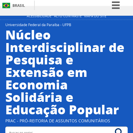
BRASIL
Simplifique!
ACESSIBILIDADE
ALTO CONTRASTE
MAPA DO SITE
Comunica BR
Universidade Federal da Paraíba - UFPB
Núcleo
Participe
Interdisciplinar de
Acesso à informação
Pesquisa e
Legislação
Canais
Extensão em
Economia
Solidária e
Educação Popular
PRAC - PRÓ-REITORIA DE ASSUNTOS COMUNITÁRIOS
Buscar no portal
Bus