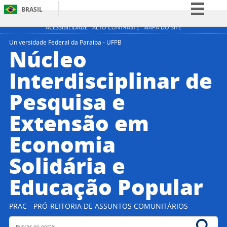
BRASIL
Simplifique!
ACESSIBILIDADE
ALTO CONTRASTE
MAPA DO SITE
Comunica BR
Universidade Federal da Paraíba - UFPB
Núcleo
Participe
Interdisciplinar de
Acesso à informação
Pesquisa e
Legislação
Canais
Extensão em
Economia
Solidária e
Educação Popular
PRAC - PRÓ-REITORIA DE ASSUNTOS COMUNITÁRIOS
Buscar no portal
Bus