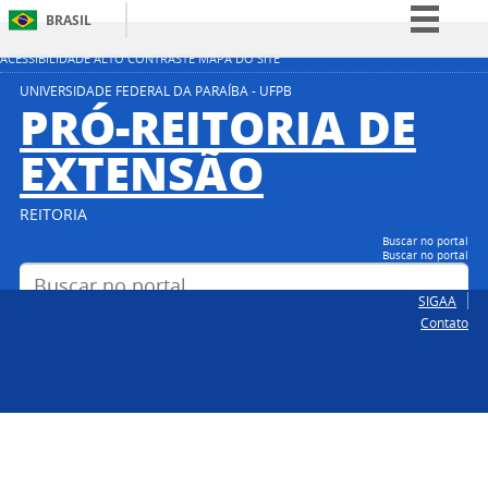
BRASIL
Simplifique!
ACESSIBILIDADE
ALTO CONTRASTE
MAPA DO SITE
Comunica BR
UNIVERSIDADE FEDERAL DA PARAÍBA - UFPB
PRÓ-REITORIA DE
Participe
EXTENSÃO
Acesso à informação
Legislação
REITORIA
Canais
Buscar no portal
Buscar no portal
SIGAA
Contato