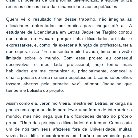
dizer os poemas de uma forma diferenciada, a equipe utiliza
recursos cênicos para dar dinamicidade aos espetáculos.
Quem vê o resultado final desse trabalho, não imagina as
dificuldades enfrentadas por muitos para chegar até ali. A
estudante de Licenciatura em Letras Jaqueline Targino contou
que entrou no Evocare porque tinha dificuldades ao falar e
expressar-se, e, como iria exercer a função de professora, teria
que superar isso. "Eu me sentia muito travada, tinha uma visão
limitada sobre o mundo. Com esse projeto eu consegui
desenvolver o meu lado profissional, hoje tenho mais
habilidades em me comunicar e, principalmente, comecei a
olhar a poesia de uma maneira espetacular. É como se os olhos
fossem abertos pela primeira vez", afirmou Jaqueline que
também é bolsista do projeto.
Assim como ela, Jerônimo Vieira, mestre em Letras, enxerga na
poesia uma oportunidade para levar uma forma de interpretar o
mundo, mas não nega que há dificuldades dentro do próprio
grupo. "Uma das principais dificuldades é o tempo. Como cada
um de nós tem seus afazeres fora da Universidade, muitas
vezes fica difícil encontrarmos um horário conveniente para