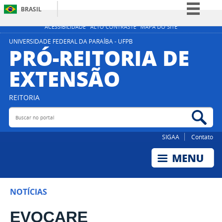
BRASIL
Simplifique!
ACESSIBILIDADE
ALTO CONTRASTE
MAPA DO SITE
Comunica BR
UNIVERSIDADE FEDERAL DA PARAÍBA - UFPB
PRÓ-REITORIA DE
Participe
EXTENSÃO
Acesso à informação
Legislação
REITORIA
Canais
Buscar no portal
Bus
SIGAA
Contato
NOTÍCIAS
EVOCARE