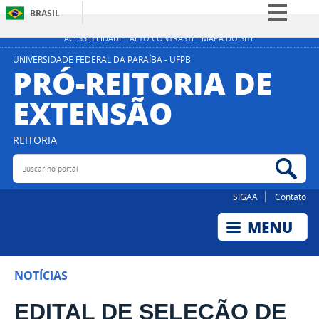
BRASIL
Simplifique!
ACESSIBILIDADE
ALTO CONTRASTE
MAPA DO SITE
Comunica BR
UNIVERSIDADE FEDERAL DA PARAÍBA - UFPB
PRÓ-REITORIA DE
Participe
EXTENSÃO
Acesso à informação
Legislação
REITORIA
Canais
Buscar no portal
Bus
SIGAA
Contato
NOTÍCIAS
EDITAL DE SELEÇÃO DE