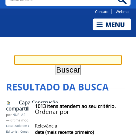
Contato
Webmail
RESULTADO DA BUSCA
Capa Construção
1013
itens atendem ao seu critério.
compartilhada
Ordenar por
por
NUPLAR
—
última modificação
17/07/2026 16h40
Relevância
Localizado em
Contents
/
Notícias
/
Lançamento
data (mais recente primeiro)
Editorial: Construção Compartilhada do