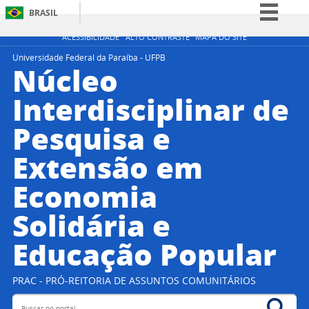
BRASIL
Simplifique!
ACESSIBILIDADE
ALTO CONTRASTE
MAPA DO SITE
Comunica BR
Universidade Federal da Paraíba - UFPB
Núcleo
Participe
Interdisciplinar de
Acesso à informação
Pesquisa e
Legislação
Canais
Extensão em
Economia
Solidária e
Educação Popular
PRAC - PRÓ-REITORIA DE ASSUNTOS COMUNITÁRIOS
Buscar no portal
Bus