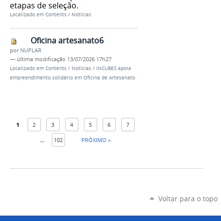
etapas de seleção.
Localizado em
Contents
/
Notícias
Oficina artesanato6
por
NUPLAR
—
última modificação
13/07/2026 17h27
Localizado em
Contents
/
Notícias
/
INCUBES apoia
empreendimento solidário em Oficina de Artesanato
1
2
3
4
5
6
7
...
102
PRÓXIMO »
Voltar para o topo