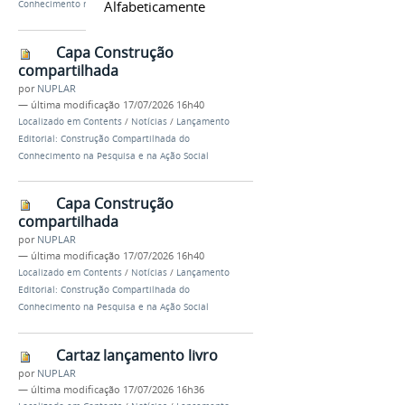
Alfabeticamente
Conhecimento na Pesquisa e na Ação Social
Capa Construção
compartilhada
por
NUPLAR
—
última modificação
17/07/2026 16h40
Localizado em
Contents
/
Notícias
/
Lançamento
Editorial: Construção Compartilhada do
Conhecimento na Pesquisa e na Ação Social
Capa Construção
compartilhada
por
NUPLAR
—
última modificação
17/07/2026 16h40
Localizado em
Contents
/
Notícias
/
Lançamento
Editorial: Construção Compartilhada do
Conhecimento na Pesquisa e na Ação Social
Cartaz lançamento livro
por
NUPLAR
—
última modificação
17/07/2026 16h36