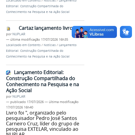
Localizado em
Contents
/
Notícias
/
Lançamento
Editorial: Construção Compartilhada do
Conhecimento na Pesquisa e na Ação Social
Cartaz lançamento livro
por
NUPLAR
—
última modificação
17/07/2026 16h35
Localizado em
Contents
/
Notícias
/
Lançamento
Editorial: Construção Compartilhada do
Conhecimento na Pesquisa e na Ação Social
Lançamento Editorial:
Construção Compartilhada do
Conhecimento na Pesquisa e na
Ação Social
por
NUPLAR
—
publicado
17/07/2026
—
última modificação
17/07/2026 16h40
Livro foi ", organizado pelo
pesquisador Pedro José Santos
Carneiro Cruz, líder do grupo de
pesquisa EXTELAR, vinculado ao
NUPLAR