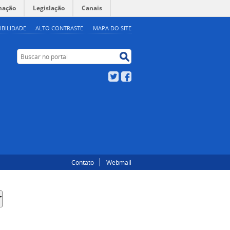
mação
Legislação
Canais
IBILIDADE
ALTO CONTRASTE
MAPA DO SITE
Buscar no portal
Buscar no portal
Twitter
Facebook
Contato
Webmail