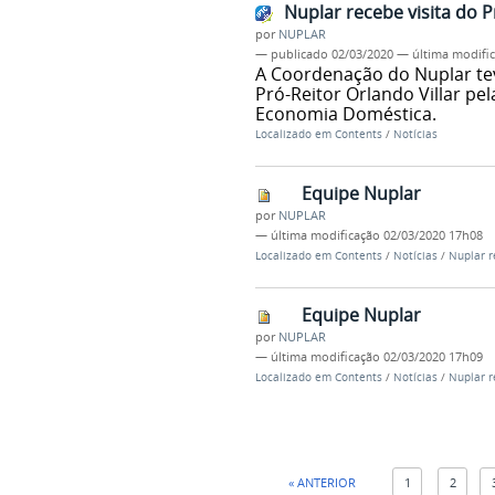
Nuplar recebe visita do 
por
NUPLAR
—
publicado
02/03/2020
—
última modifi
A Coordenação do Nuplar te
Pró-Reitor Orlando Villar pe
Economia Doméstica.
Localizado em
Contents
/
Notícias
Equipe Nuplar
por
NUPLAR
—
última modificação
02/03/2020 17h08
Localizado em
Contents
/
Notícias
/
Nuplar r
Equipe Nuplar
por
NUPLAR
—
última modificação
02/03/2020 17h09
Localizado em
Contents
/
Notícias
/
Nuplar r
« ANTERIOR
1
2