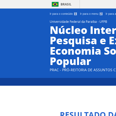
BRASIL
Ir para o conteúdo
1
Ir para o menu
2
Ir para
Universidade Federal da Paraíba - UFPB
Núcleo Inter
Pesquisa e 
Economia So
Popular
PRAC - PRÓ-REITORIA DE ASSUNTOS
RESULTADO D