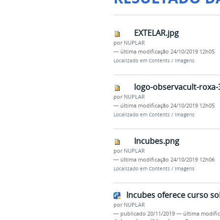
EXTELAR.jpg
por
NUPLAR
—
última modificação
24/10/2019 12h05
Localizado em
Contents
/
Imagens
logo-observacult-roxa-
por
NUPLAR
—
última modificação
24/10/2019 12h05
Localizado em
Contents
/
Imagens
Incubes.png
por
NUPLAR
—
última modificação
24/10/2019 12h06
Localizado em
Contents
/
Imagens
Incubes oferece curso so
por
NUPLAR
—
publicado
20/11/2019
—
última modifi