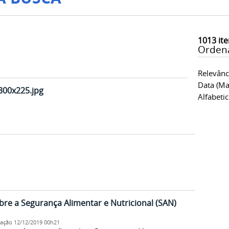
1013
ite
Orden
Relevânc
Data (ma
300x225.jpg
Alfabeti
bre a Segurança Alimentar e Nutricional (SAN)
cação
12/12/2019 00h21