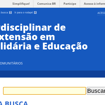
Simplifique!
Comunica BR
Participe
Acesso à infor
 a busca
3
Ir para o rodapé
4
ACESS
disciplinar de
Extensão em
lidária e Educação
 COMUNITÁRIOS
A BUSCA