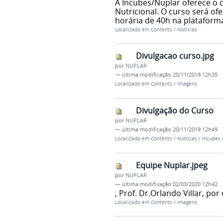
A Incubes/Nuplar oferece o 
Nutricional. O curso será of
horária de 40h na plataform
Localizado em
Contents
/
Notícias
Divulgacao curso.jpg
por
NUPLAR
—
última modificação
20/11/2019 12h35
Localizado em
Contents
/
Imagens
Divulgação do Curso
por
NUPLAR
—
última modificação
20/11/2019 12h49
Localizado em
Contents
/
Notícias
/
Incubes 
Equipe Nuplar.jpeg
por
NUPLAR
—
última modificação
02/03/2020 12h42
, Prof. Dr.Orlando Villar, 
Localizado em
Contents
/
Imagens