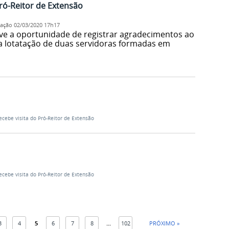
Pró-Reitor de Extensão
cação
02/03/2020 17h17
ve a oportunidade de registrar agradecimentos ao
la lotatação de duas servidoras formadas em
ecebe visita do Pró-Reitor de Extensão
ecebe visita do Pró-Reitor de Extensão
3
4
5
6
7
8
...
102
PRÓXIMO »