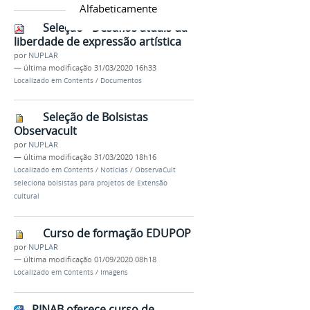
Alfabeticamente
Seleção - Desafios atuais da
liberdade de expressão artística
por
NUPLAR
—
última modificação
31/03/2020 16h33
Localizado em
Contents
/
Documentos
Seleção de Bolsistas
Observacult
por
NUPLAR
—
última modificação
31/03/2020 18h16
Localizado em
Contents
/
Notícias
/
ObservaCult
seleciona bolsistas para projetos de Extensão
cultural
Curso de formação EDUPOP
por
NUPLAR
—
última modificação
01/09/2020 08h18
Localizado em
Contents
/
Imagens
PINAB oferece curso de