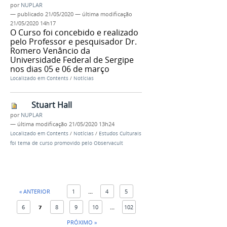
por
NUPLAR
—
publicado
21/05/2020
—
última modificação
21/05/2020 14h17
O Curso foi concebido e realizado
pelo Professor e pesquisador Dr.
Romero Venâncio da
Universidade Federal de Sergipe
nos dias 05 e 06 de março
Localizado em
Contents
/
Notícias
Stuart Hall
por
NUPLAR
—
última modificação
21/05/2020 13h24
Localizado em
Contents
/
Notícias
/
Estudos Culturais
foi tema de curso promovido pelo Observacult
« ANTERIOR
1
...
4
5
6
7
8
9
10
...
102
PRÓXIMO »