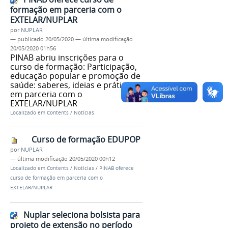
formação em parceria com o
EXTELAR/NUPLAR
por
NUPLAR
—
publicado
20/05/2020
—
última modificação
20/05/2020 01h56
PINAB abriu inscrições para o
curso de formação: Participação,
educação popular e promoção de
saúde: saberes, ideias e práticas,
em parceria com o
EXTELAR/NUPLAR
Localizado em
Contents
/
Notícias
Curso de formação EDUPOP
por
NUPLAR
—
última modificação
20/05/2020 00h12
Localizado em
Contents
/
Notícias
/
PINAB oferece
curso de formação em parceria com o
EXTELAR/NUPLAR
Nuplar seleciona bolsista para
projeto de extensão no período