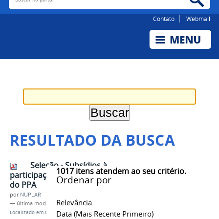
Contato
Webmail
RESULTADO DA BUSCA
Seleção - Subsídios à
1017
itens atendem ao seu critério.
participação social na construção
Ordenar por
do PPA
por
NUPLAR
Relevância
—
última modificação
31/03/2020 16h32
Data (mais Recente Primeiro)
Localizado em
Contents
/
Documentos