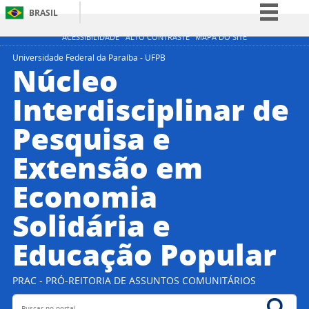
BRASIL
Simplifique!
ACESSIBILIDADE
ALTO CONTRASTE
MAPA DO SITE
Comunica BR
Universidade Federal da Paraíba - UFPB
Núcleo
Participe
Interdisciplinar de
Acesso à informação
Pesquisa e
Legislação
Canais
Extensão em
Economia
Solidária e
Educação Popular
PRAC - PRÓ-REITORIA DE ASSUNTOS COMUNITÁRIOS
Buscar no portal
Bus