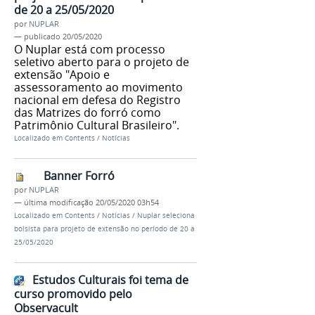
de 20 a 25/05/2020
por
NUPLAR
—
publicado
20/05/2020
O Nuplar está com processo
seletivo aberto para o projeto de
extensão "Apoio e
assessoramento ao movimento
nacional em defesa do Registro
das Matrizes do forró como
Patrimônio Cultural Brasileiro".
Localizado em
Contents
/
Notícias
Banner Forró
por
NUPLAR
—
última modificação
20/05/2020 03h54
Localizado em
Contents
/
Notícias
/
Nuplar seleciona
bolsista para projeto de extensão no período de 20 a
25/05/2020
Estudos Culturais foi tema de
curso promovido pelo
Observacult