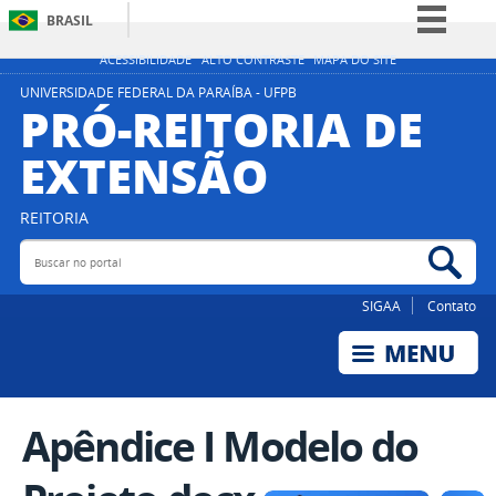
BRASIL
Simplifique!
ACESSIBILIDADE
ALTO CONTRASTE
MAPA DO SITE
Comunica BR
UNIVERSIDADE FEDERAL DA PARAÍBA - UFPB
PRÓ-REITORIA DE
Participe
EXTENSÃO
Acesso à informação
Legislação
REITORIA
Canais
Buscar no portal
Bus
SIGAA
Contato
Apêndice I Modelo do