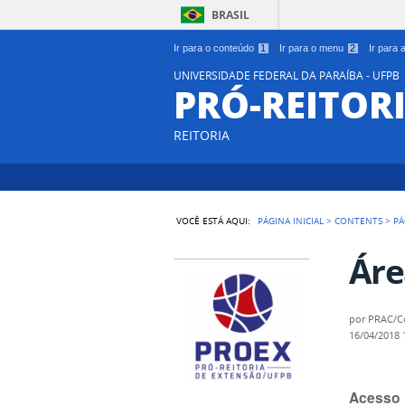
BRASIL
Ir para o conteúdo
1
Ir para o menu
2
Ir para
UNIVERSIDADE FEDERAL DA PARAÍBA - UFPB
PRÓ-REITOR
REITORIA
VOCÊ ESTÁ AQUI:
PÁGINA INICIAL
>
CONTENTS
>
PÁ
Áre
por
PRAC/C
16/04/2018
Acesso 