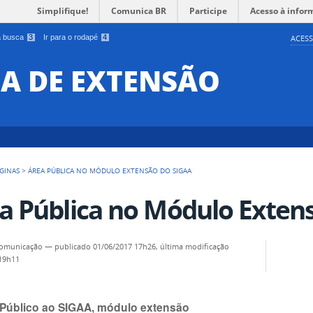
Simplifique!
Comunica BR
Participe
Acesso à infor
 a busca
3
Ir para o rodapé
4
ACESS
IA DE EXTENSÃO
GINAS
>
ÁREA PÚBLICA NO MÓDULO EXTENSÃO DO SIGAA
a Pública no Módulo Exten
omunicação
—
publicado
01/06/2017 17h26,
última modificação
 19h11
Público ao SIGAA, módulo extensão