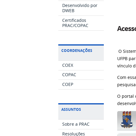
Desenvolvido por
DWEB
Certificados
PRAC/COPAC
Acess
COORDENAÇÕES
O Siste
UFPB par
COEX
vínculo d
COPAC
Com essa
COEP
pesquisa
O portal 
desenvol
ASSUNTOS
Sobre a PRAC
Resoluções