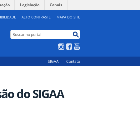
mação
Legislação
Canais
IBILIDADE
ALTO CONTRASTE
MAPA DO SITE
Buscar no portal
Buscar no portal
Instagram
Facebook
YouTube
SIGAA
Contato
são do SIGAA