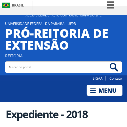
BRASIL
Simplifique!
ACESSIBILIDADE
ALTO CONTRASTE
MAPA DO SITE
Comunica BR
UNIVERSIDADE FEDERAL DA PARAÍBA - UFPB
PRÓ-REITORIA DE
Participe
EXTENSÃO
Acesso à informação
Legislação
REITORIA
Canais
Buscar no portal
Bus
SIGAA
Contato
Expediente - 2018