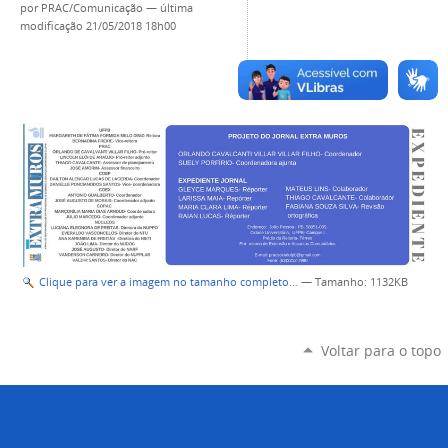
por
PRAC/Comunicação
—
última
modificação
21/05/2018 18h00
Clique para ver a imagem no tamanho completo…
—
Tamanho
: 1132KB
Voltar para o topo