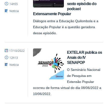
NUPLAR
sexto episódio do
14h55
podcast
Notícia
Extensamente Popular
Diálogos entre a Educação Quilombola e a
Educação Popular é a questão geradora
desse episódio.
por
publicado
17/10/2022
EXTELAR publica os
NUPLAR
Anais do IV
12h13
SENAPOP
Notícia
O Seminário Nacional
de Pesquisa em
Extensão Popular
ocorreu de forma virtual do dia 08/06/2022 a
10/06/2022.