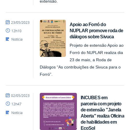
extensão.
por
publicado
23/05/2023
Apoio ao Forró do
NUPLAR
NUPLAR promove roda de
12h10
diálogos sobre Sivuca
Notícia
Projeto de extensão Apoio ao
Forró do NUPLAR realiza dia
23 de maio, a Roda de
Diálogos “As contribuições de Sivuca para o
Forró”.
por
publicado
02/05/2023
INCUBES em
NUPLAR
parceria com projeto
12h47
de extensão "Janela
Notícia
Aberta" realiza Oficina
de habilidades em
EcoSol