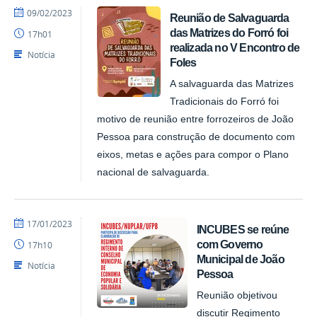
por
publicado
09/02/2023
Reunião de Salvaguarda
NUPLAR
das Matrizes do Forró foi
17h01
realizada no V Encontro de
Notícia
Foles
A salvaguarda das Matrizes
Tradicionais do Forró foi
motivo de reunião entre forrozeiros de João
Pessoa para construção de documento com
eixos, metas e ações para compor o Plano
nacional de salvaguarda.
por
publicado
17/01/2023
INCUBES se reúne
NUPLAR
com Governo
17h10
Municipal de João
Notícia
Pessoa
Reunião objetivou
discutir Regimento