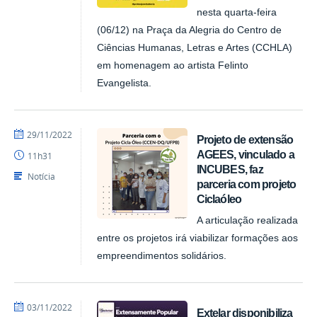
nesta quarta-feira
(06/12) na Praça da Alegria do Centro de
Ciências Humanas, Letras e Artes (CCHLA)
em homenagem ao artista Felinto
Evangelista.
por
publicado
29/11/2022
Projeto de extensão
NUPLAR
AGEES, vinculado a
11h31
INCUBES, faz
Notícia
parceria com projeto
Ciclaóleo
A articulação realizada
entre os projetos irá viabilizar formações aos
empreendimentos solidários.
por
publicado
03/11/2022
Extelar disponibiliza