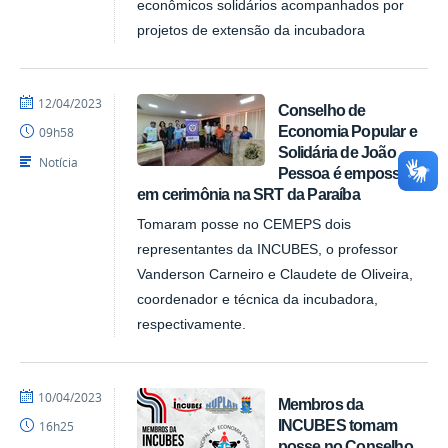
econômicos solidários acompanhados por
projetos de extensão da incubadora
por
publicado
12/04/2023
Conselho de
NUPLAR
Economia Popular e
09h58
Solidária de João
Notícia
Pessoa é empossado
em cerimônia na SRT da Paraíba
Tomaram posse no CEMEPS dois
representantes da INCUBES, o professor
Vanderson Carneiro e Claudete de Oliveira,
coordenador e técnica da incubadora,
respectivamente.
por
publicado
10/04/2023
Membros da
NUPLAR
INCUBES tomam
16h25
posse no Conselho