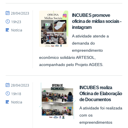
por
publicado
28/04/2023
INCUBES promove
NUPLAR
oficina de mídias sociais -
19h23
instagram
Notícia
A atividade atende a
demanda do
empreendimento
econômico solidário ARTESOL,
acompanhado pelo Projeto AGEES.
por
publicado
28/04/2023
INCUBES realiza
NUPLAR
Oficina de Elaboração
19h18
de Documentos
Notícia
A atividade foi realizada
com os
empreendimentos