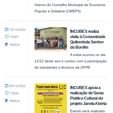
Interno do Conselho Municipal de Economia
Popular e Solidária (CMEPS)
por
publicado
16/12/2022
INCUBES realiza
NUPLAR
visita à Comunidade
15h07
Quilombola Senhor
Notícia
do Bonfim
A visita ocorreu no dia
12/12 deste ano e contou com a participação
de estudantes e técnicos da UFPB
por
publicado
05/12/2022
INCUBES apoia a
NUPLAR
realização de Sarau
15h24
Poético Cultural do
Notícia
projeto Janela Aberta
Evento será realizado