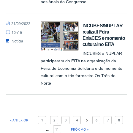
nos Anais do Congresso
por
publicado
21/09/2022
INCUBES/NUPLAR
NUPLAR
realiza II Feira
10h16
EnlaCES e momento
Notícia
cultural no EITA
INCUBES e NUPLAR
participaram do EITA na organização da
Feira de Economia Solidária e do momento
cultural com o trio forrozeiro Os Três do
Norte
« ANTERIOR
1
2
3
4
5
6
7
8
...
11
PRÓXIMO »