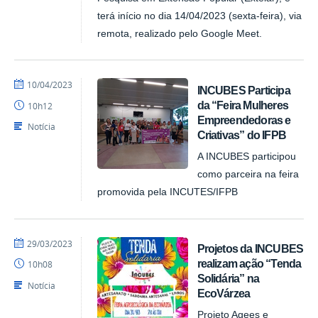
terá início no dia 14/04/2023 (sexta-feira), via
remota, realizado pelo Google Meet.
por
publicado
10/04/2023
INCUBES Participa
NUPLAR
da “Feira Mulheres
10h12
Empreendedoras e
Notícia
Criativas” do IFPB
A INCUBES participou
como parceira na feira
promovida pela INCUTES/IFPB
por
publicado
29/03/2023
Projetos da INCUBES
NUPLAR
realizam ação “Tenda
10h08
Solidária” na
Notícia
EcoVárzea
Projeto Agees e