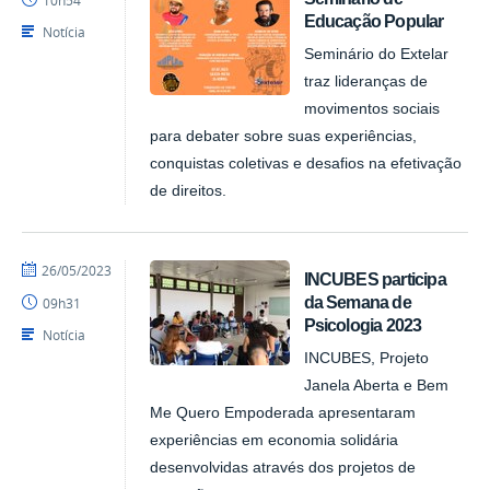
10h54
Educação Popular
Notícia
Seminário do Extelar
traz lideranças de
movimentos sociais
para debater sobre suas experiências,
conquistas coletivas e desafios na efetivação
de direitos.
por
publicado
26/05/2023
INCUBES participa
NUPLAR
da Semana de
09h31
Psicologia 2023
Notícia
INCUBES, Projeto
Janela Aberta e Bem
Me Quero Empoderada apresentaram
experiências em economia solidária
desenvolvidas através dos projetos de