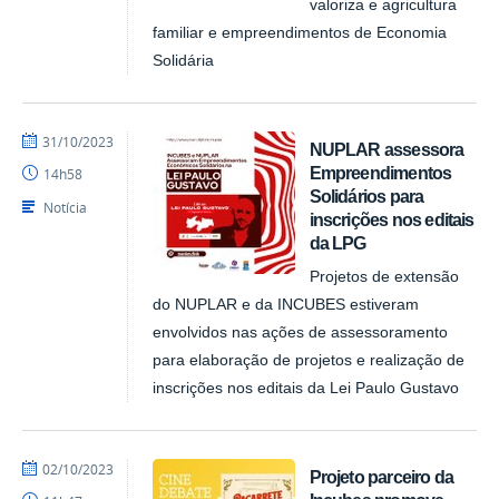
valoriza e agricultura
familiar e empreendimentos de Economia
Solidária
por
publicado
31/10/2023
NUPLAR assessora
NUPLAR
Empreendimentos
14h58
Solidários para
Notícia
inscrições nos editais
da LPG
Projetos de extensão
do NUPLAR e da INCUBES estiveram
envolvidos nas ações de assessoramento
para elaboração de projetos e realização de
inscrições nos editais da Lei Paulo Gustavo
por
publicado
02/10/2023
Projeto parceiro da
NUPLAR