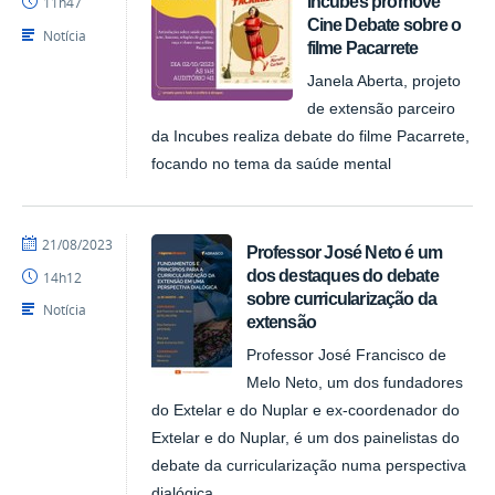
Incubes promove
11h47
Cine Debate sobre o
Notícia
filme Pacarrete
Janela Aberta, projeto
de extensão parceiro
da Incubes realiza debate do filme Pacarrete,
focando no tema da saúde mental
por
publicado
21/08/2023
Professor José Neto é um
NUPLAR
dos destaques do debate
14h12
sobre curricularização da
Notícia
extensão
Professor José Francisco de
Melo Neto, um dos fundadores
do Extelar e do Nuplar e ex-coordenador do
Extelar e do Nuplar, é um dos painelistas do
debate da curricularização numa perspectiva
dialógica.