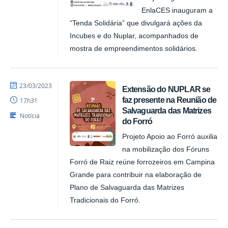
EnlaCES inauguram a
“Tenda Solidária” que divulgará ações da
Incubes e do Nuplar, acompanhados de
mostra de empreendimentos solidários.
por
publicado
23/03/2023
Extensão do NUPLAR se
NUPLAR
faz presente na Reunião de
17h31
Salvaguarda das Matrizes
Notícia
do Forró
Projeto Apoio ao Forró auxilia
na mobilização dos Fóruns
Forró de Raiz reúne forrozeiros em Campina
Grande para contribuir na elaboração de
Plano de Salvaguarda das Matrizes
Tradicionais do Forró.