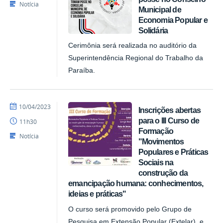
Notícia
Municipal de
Economia Popular e
Solidária
Cerimônia será realizada no auditório da
Superintendência Regional do Trabalho da
Paraíba.
por
publicado
10/04/2023
Inscrições abertas
NUPLAR
para o III Curso de
11h30
Formação
Notícia
"Movimentos
Populares e Práticas
Sociais na
construção da
emancipação humana: conhecimentos,
ideias e práticas"
O curso será promovido pelo Grupo de
Pesquisa em Extensão Popular (Extelar), e