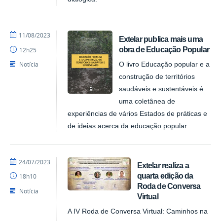
por
publicado
11/08/2023
Extelar publica mais uma
NUPLAR
obra de Educação Popular
12h25
Notícia
O livro Educação popular e a
construção de territórios
saudáveis e sustentáveis é
uma coletânea de
experiências de vários Estados de práticas e
de ideias acerca da educação popular
por
publicado
24/07/2023
Extelar realiza a
NUPLAR
quarta edição da
18h10
Roda de Conversa
Notícia
Virtual
A IV Roda de Conversa Virtual: Caminhos na