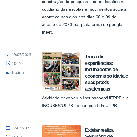
construção da pesquisa e seus desafios no
cotidiano das escolas e movimentos sociais
acontece nos dias nos dias 08 e 09 de
agosto de 2023 por plataforma do google-
meet.
por
publicado
19/07/2023
Troca de
NUPLAR
experiências:
10h40
Incubadoras de
Notícia
economia solidária e
suas práxis
acadêmicas
Atividade envolveu a Incubacoop/UFRPE e a
INCUBES/UFPB no campus I da UFPB
por
publicado
07/07/2023
Extelar realiza
NUPLAR
Seminário de