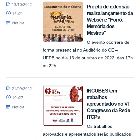
por
publicado
13/10/2022
Projeto de extensão
NUPLAR
realiza lançamento da
16h21
Websérie “Forró:
Notícia
Memória dos
Mestres”
O evento ocorrerá de
forma presencial no Auditório do CE –
UFPB,no dia 13 de outubro de 2022, das 17h
às 22h.
por
publicado
21/09/2022
INCUBES tem
NUPLAR
trabalhos
10h27
apresentados no VI
Notícia
Congresso da Rede
ITCPs
Os trabalhos
aprovados e apresentados serão publicados