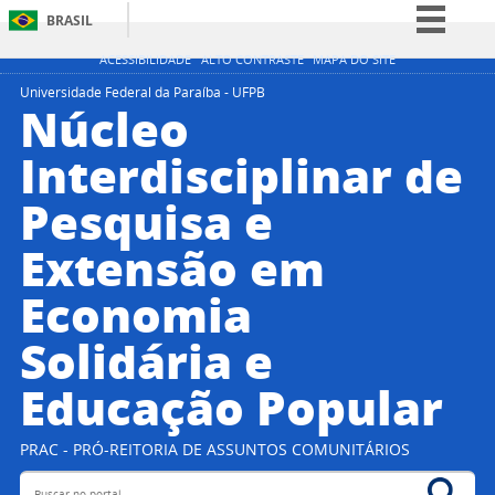
BRASIL
Simplifique!
ACESSIBILIDADE
ALTO CONTRASTE
MAPA DO SITE
Comunica BR
Universidade Federal da Paraíba - UFPB
Núcleo
Participe
Interdisciplinar de
Acesso à informação
Pesquisa e
Legislação
Canais
Extensão em
Economia
Solidária e
Educação Popular
PRAC - PRÓ-REITORIA DE ASSUNTOS COMUNITÁRIOS
Buscar no portal
Bus