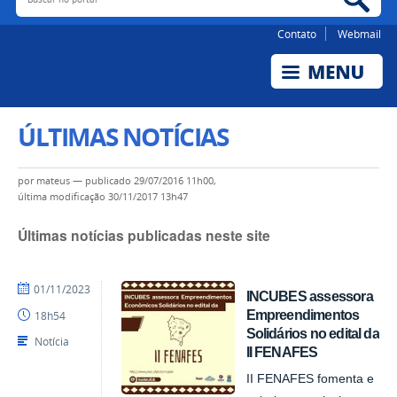
Contato
Webmail
ÚLTIMAS NOTÍCIAS
por
mateus
—
publicado
29/07/2016 11h00,
última modificação
30/11/2017 13h47
Últimas notícias publicadas neste site
por
publicado
01/11/2023
INCUBES assessora
NUPLAR
Empreendimentos
18h54
Solidários no edital da
Notícia
II FENAFES
II FENAFES fomenta e