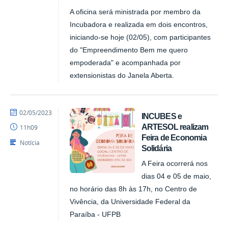
A oficina será ministrada por membro da
Incubadora e realizada em dois encontros,
iniciando-se hoje (02/05), com participantes
do "Empreendimento Bem me quero
empoderada" e acompanhada por
extensionistas do Janela Aberta.
por
publicado
02/05/2023
INCUBES e
NUPLAR
ARTESOL realizam
11h09
Feira de Economia
Notícia
Solidária
A Feira ocorrerá nos
dias 04 e 05 de maio,
no horário das 8h às 17h, no Centro de
Vivência, da Universidade Federal da
Paraíba - UFPB