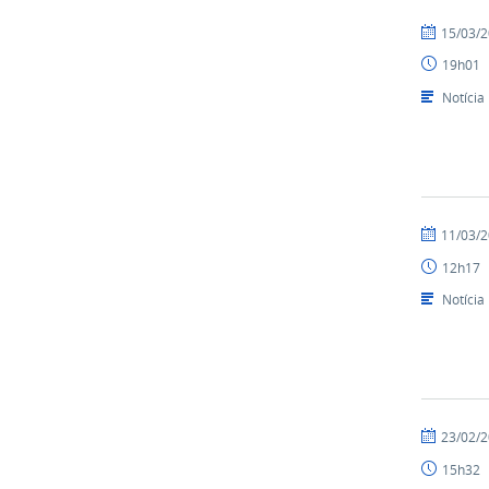
por
publicado
15/03/
NUPLAR
19h01
Notícia
por
publicado
11/03/
NUPLAR
12h17
Notícia
por
publicado
23/02/
NUPLAR
15h32