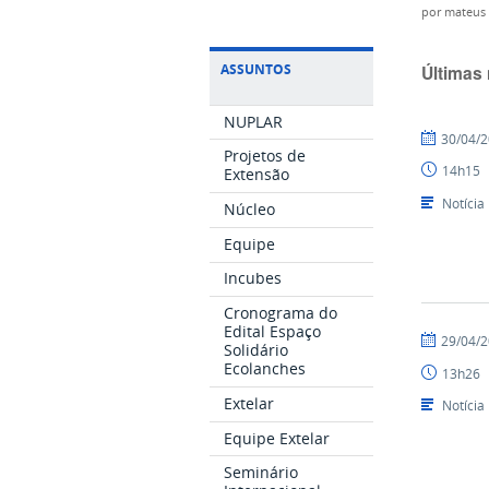
por
mateus
ASSUNTOS
Últimas 
NUPLAR
por
publicado
30/04/
Projetos de
NUPLAR
14h15
Extensão
Notícia
Núcleo
Equipe
Incubes
Cronograma do
Edital Espaço
por
publicado
29/04/
Solidário
NUPLAR
Ecolanches
13h26
Extelar
Notícia
Equipe Extelar
Seminário