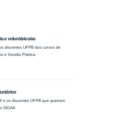
ta e voluntários/as
 os discentes UFPB dos cursos de
ais e Gestão Pública
luntários
/04 e os discentes UFPB que queiram
no SIGAA