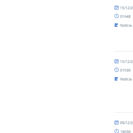
por
publicado
15/12/
NUPLAR
01h48
Notícia
por
publicado
15/12/
NUPLAR
01h30
Notícia
por
publicado
09/12/
NUPLAR
16h30