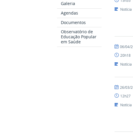
15h55
Galeria
Notícia
Agendas
Documentos
Observatório de
Educação Popular
em Saúde
por
publicado
06/04/
NUPLAR
20h18
Notícia
por
publicado
26/03/
NUPLAR
12h27
Notícia