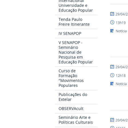
Internacional
Universidade e
Educação Popular
por
publicado
29/04/
NUPLAR
Tenda Paulo
13h19
Freire Itinerante
Notícia
IV SENAPOP
V SENAPOP -
Seminário
Nacional de
Pesquisa em
Educação Popular
por
publicado
29/04/
Curso de
NUPLAR
Formação
12h18
"Movimentos
Notícia
Populares
Publicações do
Extelar
OBSERVAcult
Seminário Arte e
por
publicado
20/04/
Políticas Culturais
NUPLAR