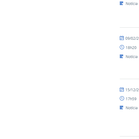
Notícia
por
publicado
09/02/
NUPLAR
18h20
Notícia
por
publicado
15/12/
NUPLAR
17h59
Notícia