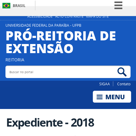
BRASIL
Simplifique!
ACESSIBILIDADE
ALTO CONTRASTE
MAPA DO SITE
Comunica BR
UNIVERSIDADE FEDERAL DA PARAÍBA - UFPB
PRÓ-REITORIA DE
Participe
EXTENSÃO
Acesso à informação
Legislação
REITORIA
Canais
Buscar no portal
Bus
SIGAA
Contato
Expediente - 2018