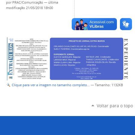
por
PRAC/Comunicação
—
última
modificação
21/05/2018 18h00
Clique para ver a imagem no tamanho completo…
—
Tamanho
: 1132KB
Voltar para o topo