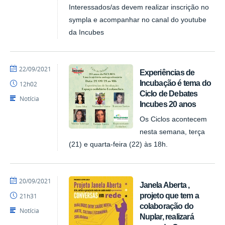
Interessados/as devem realizar inscrição no
sympla e acompanhar no canal do youtube
da Incubes
por
publicado
22/09/2021
Experiências de
NUPLAR
Incubação é tema do
12h02
Ciclo de Debates
Notícia
Incubes 20 anos
Os Ciclos acontecem
nesta semana, terça
(21) e quarta-feira (22) às 18h.
por
publicado
20/09/2021
Janela Aberta ,
NUPLAR
projeto que tem a
21h31
colaboração do
Notícia
Nuplar, realizará