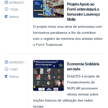
por
publicado
02/08/2021
Projeto Apoio ao
NUPLAR
Forró entrevistará o
17h26
forrozeiro Lourenço
Notícia
Molla
O projeto inicia uma série de entrevistas com
forrozeiros paraibanos a fim de contribuir
com o registro da memória dos artistas sobre
o Forró Tradicional.
por
publicado
02/08/2021
Economia Solidária
NUPLAR
em rede
17h07
Notícia
EnlaCES e projeto de
Fortalecimento do
NUPLAR promovem
oficina remota sobre
noções básicas de utilização das redes
sociais.