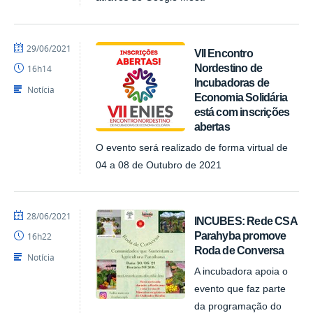
por
publicado
29/06/2021
VII Encontro
NUPLAR
Nordestino de
16h14
Incubadoras de
Notícia
Economia Solidária
está com inscrições
abertas
O evento será realizado de forma virtual de
04 a 08 de Outubro de 2021
por
publicado
28/06/2021
INCUBES: Rede CSA
NUPLAR
Parahyba promove
16h22
Roda de Conversa
Notícia
A incubadora apoia o
evento que faz parte
da programação do