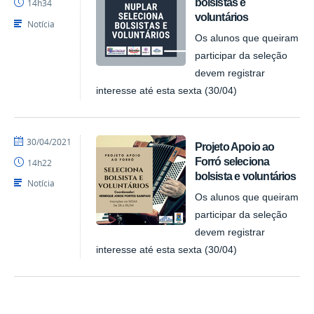
bolsistas e
14h34
voluntários
Notícia
Os alunos que queiram
participar da seleção
devem registrar
interesse até esta sexta (30/04)
por
publicado
30/04/2021
Projeto Apoio ao
NUPLAR
Forró seleciona
14h22
bolsista e voluntários
Notícia
Os alunos que queiram
participar da seleção
devem registrar
interesse até esta sexta (30/04)