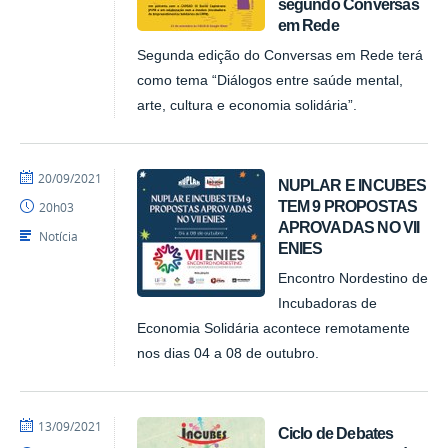
segundo Conversas
em Rede
Segunda edição do Conversas em Rede terá
como tema “Diálogos entre saúde mental,
arte, cultura e economia solidária”.
por
publicado
20/09/2021
NUPLAR E INCUBES
NUPLAR
TEM 9 PROPOSTAS
20h03
APROVADAS NO VII
Notícia
ENIES
Encontro Nordestino de
Incubadoras de
Economia Solidária acontece remotamente
nos dias 04 a 08 de outubro.
por
publicado
13/09/2021
Ciclo de Debates
NUPLAR