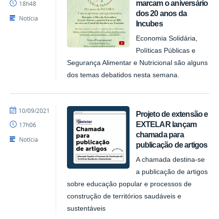
marcam o aniversário
18h48
dos 20 anos da
Notícia
Incubes
Economia Solidária,
Políticas Públicas e
Segurança Alimentar e Nutricional são alguns
dos temas debatidos nesta semana.
por
publicado
10/09/2021
Projeto de extensão e
NUPLAR
EXTELAR lançam
17h06
chamada para
Notícia
publicação de artigos
A chamada destina-se
a publicação de artigos
sobre educação popular e processos de
construção de territórios saudáveis e
sustentáveis