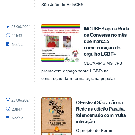
São João do EnlaCES
por
publicado
25/06/2021
INCUBES apoia Roda
NUPLAR
de Conversa no mês
11h43
que marca a
Notícia
comemoração do
orgulho LGBT+
CECAMP e MST/PB
promovem espaço sobre LGBTs na
construção da reforma agrária popular
por
publicado
23/06/2021
O Festival São João na
NUPLAR
Rede na edição Paraíba
20h47
foi encerrado com muita
Notícia
interação
O projeto do Fórum