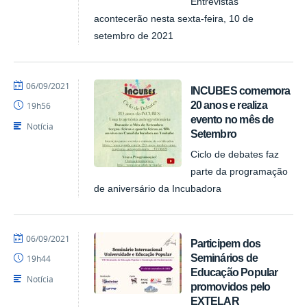
Entrevistas
acontecerão nesta sexta-feira, 10 de
setembro de 2021
por
publicado
06/09/2021
INCUBES comemora
NUPLAR
20 anos e realiza
19h56
evento no mês de
Notícia
Setembro
Ciclo de debates faz
parte da programação
de aniversário da Incubadora
por
publicado
06/09/2021
Participem dos
NUPLAR
Seminários de
19h44
Educação Popular
Notícia
promovidos pelo
EXTELAR