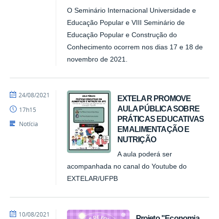
O Seminário Internacional Universidade e
Educação Popular e VIII Seminário de
Educação Popular e Construção do
Conhecimento ocorrem nos dias 17 e 18 de
novembro de 2021.
por
publicado
24/08/2021
EXTELAR PROMOVE
NUPLAR
AULA PÚBLICA SOBRE
17h15
PRÁTICAS EDUCATIVAS
Notícia
EM ALIMENTAÇÃO E
NUTRIÇÃO
A aula poderá ser
acompanhada no canal do Youtube do
EXTELAR/UFPB
por
publicado
10/08/2021
Projeto "Economia,