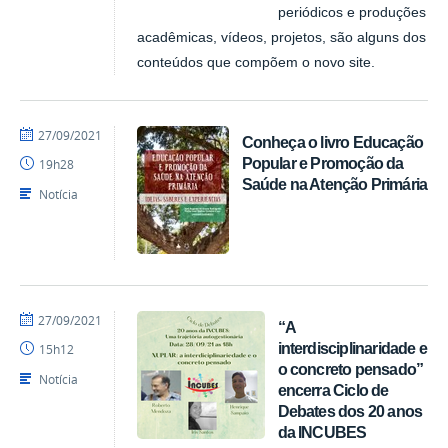
periódicos e produções
acadêmicas, vídeos, projetos, são alguns dos
conteúdos que compõem o novo site.
por
publicado
27/09/2021
Conheça o livro Educação
NUPLAR
Popular e Promoção da
19h28
Saúde na Atenção Primária
Notícia
por
publicado
27/09/2021
“A
NUPLAR
interdisciplinaridade e
15h12
o concreto pensado”
Notícia
encerra Ciclo de
Debates dos 20 anos
da INCUBES