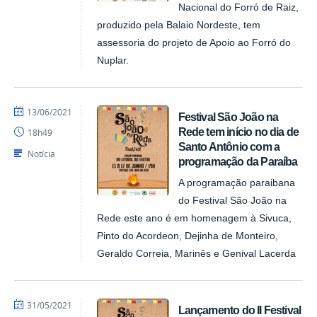
Nacional do Forró de Raiz,
produzido pela Balaio Nordeste, tem
assessoria do projeto de Apoio ao Forró do
Nuplar.
por
publicado
13/06/2021
Festival São João na
NUPLAR
Rede tem início no dia de
18h49
Santo Antônio com a
Notícia
programação da Paraíba
A programação paraibana
do Festival São João na
Rede este ano é em homenagem à Sivuca,
Pinto do Acordeon, Dejinha de Monteiro,
Geraldo Correia, Marinês e Genival Lacerda
por
publicado
31/05/2021
Lançamento do II Festival
NUPLAR