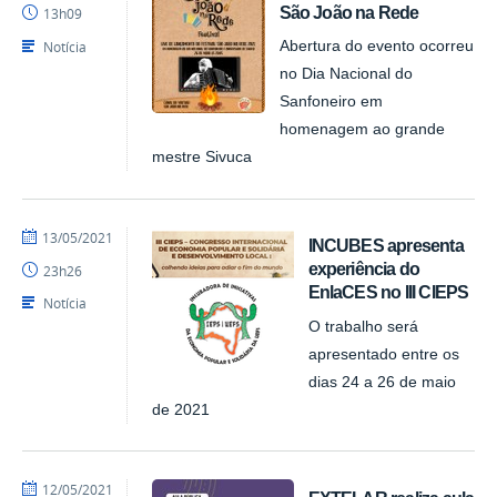
São João na Rede
13h09
Notícia
Abertura do evento ocorreu
no Dia Nacional do
Sanfoneiro em
homenagem ao grande
mestre Sivuca
por
publicado
13/05/2021
INCUBES apresenta
NUPLAR
experiência do
23h26
EnlaCES no III CIEPS
Notícia
O trabalho será
apresentado entre os
dias 24 a 26 de maio
de 2021
por
publicado
12/05/2021