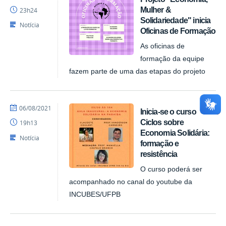
NUPLAR
Mulher &
23h24
Solidariedade" inicia
Notícia
Oficinas de Formação
As oficinas de
formação da equipe
fazem parte de uma das etapas do projeto
por
publicado
06/08/2021
Inicia-se o curso
NUPLAR
Ciclos sobre
19h13
Economia Solidária:
Notícia
formação e
resistência
O curso poderá ser
acompanhado no canal do youtube da
INCUBES/UFPB