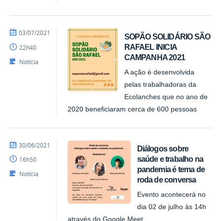
por
publicado
03/07/2021
SOPÃO SOLIDÁRIO SÃO
NUPLAR
RAFAEL INICIA
22h40
CAMPANHA 2021
Notícia
A ação é desenvolvida
pelas trabalhadoras da
Ecolanches que no ano de
2020 beneficiaram cerca de 600 pessoas
por
publicado
30/06/2021
Diálogos sobre
NUPLAR
saúde e trabalho na
16h50
pandemia é tema de
Notícia
roda de conversa
Evento acontecerá no
dia 02 de julho às 14h
através do Google Meet.