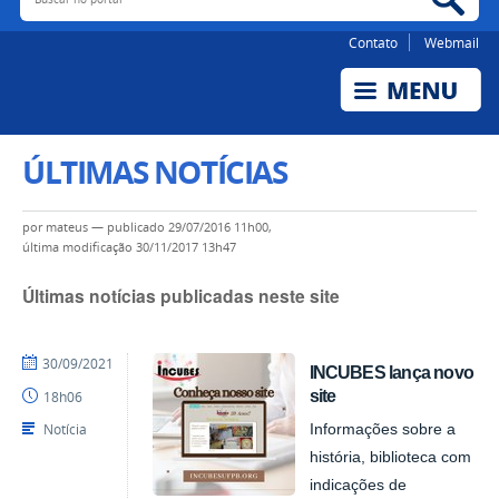
Contato
Webmail
ÚLTIMAS NOTÍCIAS
por
mateus
—
publicado
29/07/2016 11h00,
última modificação
30/11/2017 13h47
Últimas notícias publicadas neste site
por
publicado
30/09/2021
INCUBES lança novo
NUPLAR
site
18h06
Notícia
Informações sobre a
história, biblioteca com
indicações de