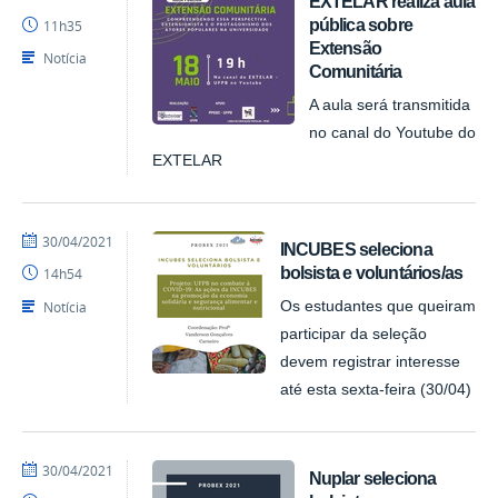
EXTELAR realiza aula
NUPLAR
pública sobre
11h35
Extensão
Notícia
Comunitária
A aula será transmitida
no canal do Youtube do
EXTELAR
por
publicado
30/04/2021
INCUBES seleciona
NUPLAR
bolsista e voluntários/as
14h54
Notícia
Os estudantes que queiram
participar da seleção
devem registrar interesse
até esta sexta-feira (30/04)
por
publicado
30/04/2021
Nuplar seleciona
NUPLAR