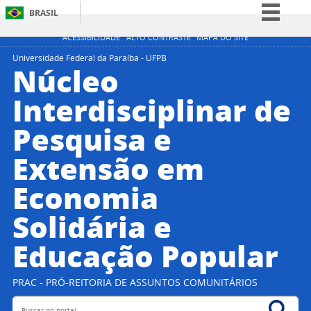
BRASIL
Simplifique!
ACESSIBILIDADE
ALTO CONTRASTE
MAPA DO SITE
Comunica BR
Universidade Federal da Paraíba - UFPB
Núcleo
Participe
Interdisciplinar de
Acesso à informação
Pesquisa e
Legislação
Canais
Extensão em
Economia
Solidária e
Educação Popular
PRAC - PRÓ-REITORIA DE ASSUNTOS COMUNITÁRIOS
Buscar no portal
Bus