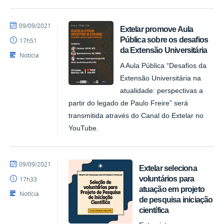
por
publicado
09/09/2021
Extelar promove Aula
NUPLAR
Pública sobre os desafios
17h51
da Extensão Universitária
Notícia
A Aula Pública “Desafios da
Extensão Universitária na
atualidade: perspectivas a
partir do legado de Paulo Freire” será
transmitida através do Canal do Extelar no
YouTube.
por
publicado
09/09/2021
Extelar seleciona
NUPLAR
voluntários para
17h33
atuação em projeto
Notícia
de pesquisa iniciação
científica