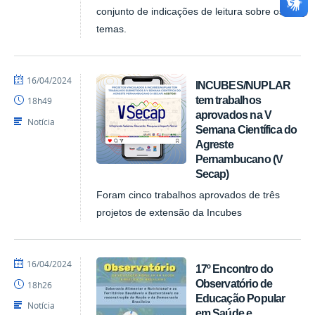
conjunto de indicações de leitura sobre os
temas.
por
publicado
16/04/2024
INCUBES/NUPLAR
NUPLAR
tem trabalhos
18h49
aprovados na V
Notícia
Semana Científica do
Agreste
Pernambucano (V
Secap)
Foram cinco trabalhos aprovados de três
projetos de extensão da Incubes
por
publicado
16/04/2024
17º Encontro do
NUPLAR
Observatório de
18h26
Educação Popular
Notícia
em Saúde e