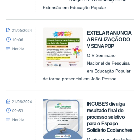
Extensão em Educação Popular.
por
publicado
21/06/2024
EXTELAR ANUNCIA
NUPLAR
A REALIZAÇÃO DO
10h06
V SENAPOP
Notícia
O V Seminário
Nacional de Pesquisa
em Educação Popular
de forma presencial em João Pessoa.
por
publicado
21/06/2024
INCUBES divulga
NUPLAR
resultado final do
09h53
processo seletivo
Notícia
para o Espaço
Solidário Ecolanches
O início das atividades