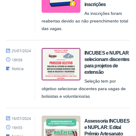
inscrições
As inscrições foram
reabertas devido ao não preenchimento total
das vagas.
por
publicado
25/07/2024
INCUBES e NUPLAR
NUPLAR
selecionam discentes
18h56
para projetos de
Notícia
extensão
Seleção tem por
objetivo selecionar discentes para vagas de
bolsistas e voluntários/as
por
publicado
16/07/2024
Assessoria INCUBES
NUPLAR
e NUPLAR: Edital
16h55
Prêmio Artesanato