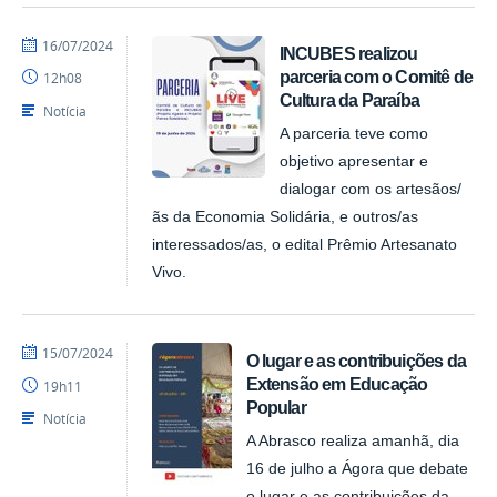
por
publicado
16/07/2024
INCUBES realizou
NUPLAR
parceria com o Comitê de
12h08
Cultura da Paraíba
Notícia
A parceria teve como
objetivo apresentar e
dialogar com os artesãos/
ãs da Economia Solidária, e outros/as
interessados/as, o edital Prêmio Artesanato
Vivo.
por
publicado
15/07/2024
O lugar e as contribuições da
NUPLAR
Extensão em Educação
19h11
Popular
Notícia
A Abrasco realiza amanhã, dia
16 de julho a Ágora que debate
o lugar e as contribuições da