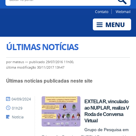
Contato
Webmail
ÚLTIMAS NOTÍCIAS
por
mateus
—
publicado
29/07/2016 11h00,
última modificação
30/11/2017 13h47
Últimas notícias publicadas neste site
por
publicado
04/09/2024
EXTELAR, vinculado
NUPLAR
ao NUPLAR, realiza V
01h29
Roda de Conversa
Notícia
Virtual
Grupo de Pesquisa em