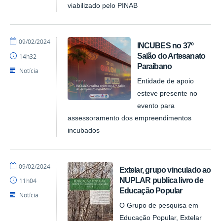
viabilizado pelo PINAB
por
publicado
09/02/2024
INCUBES no 37º
NUPLAR
Salão do Artesanato
14h32
Paraibano
Notícia
Entidade de apoio
esteve presente no
evento para
assessoramento dos empreendimentos
incubados
por
publicado
09/02/2024
Extelar, grupo vinculado ao
NUPLAR
NUPLAR publica livro de
11h04
Educação Popular
Notícia
O Grupo de pesquisa em
Educação Popular, Extelar