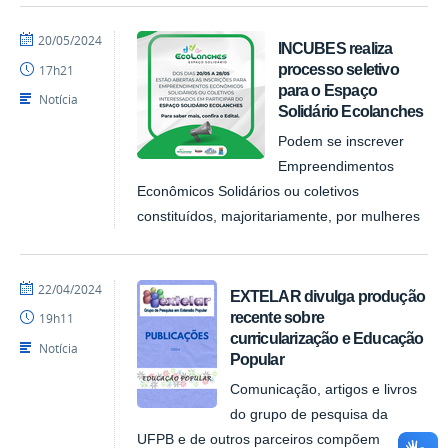
por
publicado
20/05/2024
INCUBES realiza
NUPLAR
processo seletivo
17h21
para o Espaço
Notícia
Solidário Ecolanches
Podem se inscrever
Empreendimentos
Econômicos Solidários ou coletivos
constituídos, majoritariamente, por mulheres
por
publicado
22/04/2024
EXTELAR divulga produção
NUPLAR
recente sobre
19h11
curricularização e Educação
Notícia
Popular
Comunicação, artigos e livros
do grupo de pesquisa da
UFPB e de outros parceiros compõem