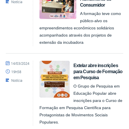
Notícia
Consumidor
A formação teve como
público-alvo os
empreendimentos econômicos solidários
acompanhados através dos projetos de
extensão da incubadora
por
publicado
14/03/2024
Extelar abre inscrições
NUPLAR
para Curso de Formação
19h58
em Pesquisa
Notícia
O Grupo de Pesquisa em
Educação Popular abre
inscrições para o Curso de
Formação em Pesquisa Científica para
Protagonistas de Movimentos Sociais
Populares.