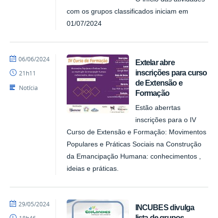
com os grupos classificados iniciam em
01/07/2024
por
publicado
06/06/2024
Extelar abre
NUPLAR
inscrições para curso
21h11
de Extensão e
Notícia
Formação
Estão aberrtas
inscrições para o IV
Curso de Extensão e Formação: Movimentos
Populares e Práticas Sociais na Construção
da Emancipação Humana: conhecimentos ,
ideias e práticas.
por
publicado
29/05/2024
INCUBES divulga
NUPLAR
lista de grupos