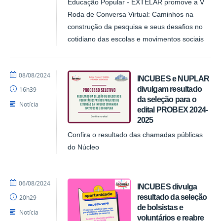
Educação Popular - EXTELAR promove a V
Roda de Conversa Virtual: Caminhos na
construção da pesquisa e seus desafios no
cotidiano das escolas e movimentos sociais
por
publicado
08/08/2024
INCUBES e NUPLAR
NUPLAR
divulgam resultado
16h39
da seleção para o
Notícia
edital PROBEX 2024-
2025
Confira o resultado das chamadas públicas
do Núcleo
por
publicado
06/08/2024
INCUBES divulga
NUPLAR
resultado da seleção
20h29
de bolsistas e
Notícia
voluntários e reabre