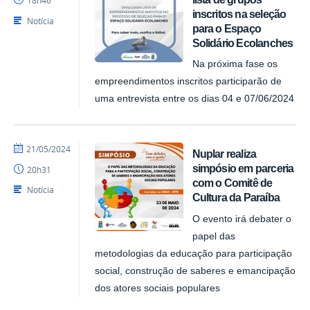
18h46
inscritos na seleção
Notícia
para o Espaço
Solidário Ecolanches
Na próxima fase os
empreendimentos inscritos participarão de
uma entrevista entre os dias 04 e 07/06/2024
por
publicado
21/05/2024
Nuplar realiza
NUPLAR
simpósio em parceria
20h31
com o Comitê de
Notícia
Cultura da Paraíba
O evento irá debater o
papel das
metodologias da educação para participação
social, construção de saberes e emancipação
dos atores sociais populares