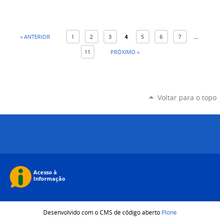
« ANTERIOR
1
2
3
4
5
6
7
...
11
PRÓXIMO »
Voltar para o topo
Desenvolvido com o CMS de código aberto
Plone