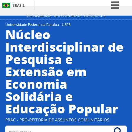
BRASIL
Simplifique!
ACESSIBILIDADE
ALTO CONTRASTE
MAPA DO SITE
Comunica BR
Universidade Federal da Paraíba - UFPB
Núcleo
Participe
Interdisciplinar de
Acesso à informação
Pesquisa e
Legislação
Canais
Extensão em
Economia
Solidária e
Educação Popular
PRAC - PRÓ-REITORIA DE ASSUNTOS COMUNITÁRIOS
Buscar no portal
Bus