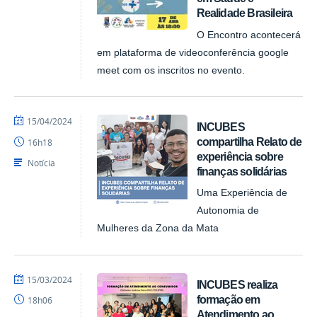
Realidade Brasileira
O Encontro acontecerá
em plataforma de videoconferência google
meet com os inscritos no evento.
por
publicado
15/04/2024
INCUBES
NUPLAR
compartilha Relato de
16h18
experiência sobre
Notícia
finanças solidárias
Uma Experiência de
Autonomia de
Mulheres da Zona da Mata
por
publicado
15/03/2024
INCUBES realiza
NUPLAR
formação em
18h06
Atendimento ao