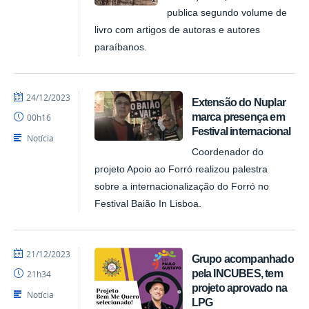
publica segundo volume de
livro com artigos de autoras e autores
paraíbanos.
por
publicado
24/12/2023
Extensão do Nuplar
NUPLAR
marca presença em
00h16
Festival internacional
Notícia
Coordenador do
projeto Apoio ao Forró realizou palestra
sobre a internacionalização do Forró no
Festival Baião In Lisboa.
por
publicado
21/12/2023
Grupo acompanhado
NUPLAR
pela INCUBES, tem
21h34
projeto aprovado na
Notícia
LPG