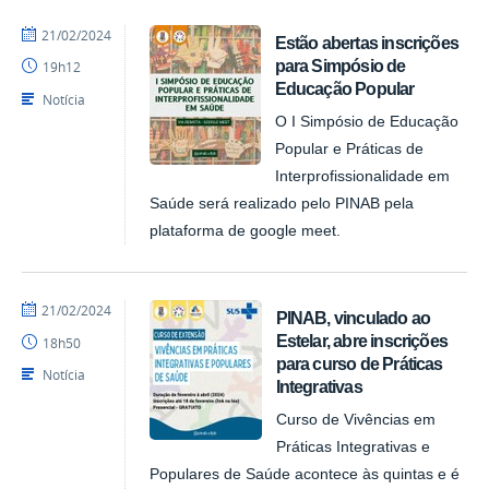
por
publicado
21/02/2024
Estão abertas inscrições
NUPLAR
para Simpósio de
19h12
Educação Popular
Notícia
O I Simpósio de Educação
Popular e Práticas de
Interprofissionalidade em
Saúde será realizado pelo PINAB pela
plataforma de google meet.
por
publicado
21/02/2024
PINAB, vinculado ao
NUPLAR
Estelar, abre inscrições
18h50
para curso de Práticas
Notícia
Integrativas
Curso de Vivências em
Práticas Integrativas e
Populares de Saúde acontece às quintas e é