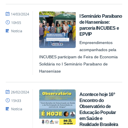
por
publicado
14/03/2024
I Seminário Paraibano
NUPLAR
de Hanseníase:
10h55
parceria INCUBES e
Notícia
EPVIP
Empreendimentos
acompanhados pela
INCUBES participam de Feira de Economia
Solidária no I Seminário Paraibano de
Hanseníase
por
publicado
26/02/2024
Acontece hoje 16º
NUPLAR
Encontro do
15h33
Observatório de
Notícia
Educação Popular
em Saúde e
Realidade Brasileira