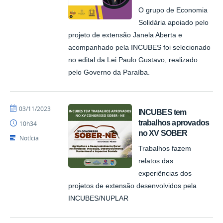
O grupo de Economia
Solidária apoiado pelo
projeto de extensão Janela Aberta e
acompanhado pela INCUBES foi selecionado
no edital da Lei Paulo Gustavo, realizado
pelo Governo da Paraíba.
por
publicado
03/11/2023
INCUBES tem
NUPLAR
trabalhos aprovados
10h34
no XV SOBER
Notícia
Trabalhos fazem
relatos das
experiências dos
projetos de extensão desenvolvidos pela
INCUBES/NUPLAR