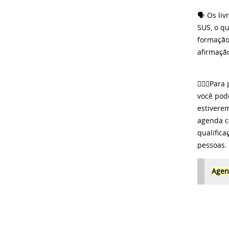
🗣️ Os l
SUS, o q
formação
afirmaçã
🤸🏽‍♂️Pa
você pod
estivere
agenda c
qualific
pessoas.
Agen