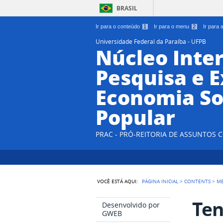
BRASIL
Ir para o conteúdo
1
Ir para o menu
2
Ir para
Universidade Federal da Paraíba - UFPB
Núcleo Inter
Pesquisa e 
Economia So
Popular
PRAC - PRÓ-REITORIA DE ASSUNTOS
VOCÊ ESTÁ AQUI:
PÁGINA INICIAL
>
CONTENTS
>
M
Ten
Desenvolvido por
GWEB