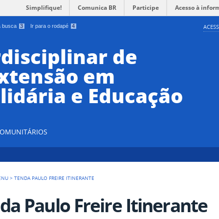
Simplifique!
Comunica BR
Participe
Acesso à infor
 a busca
3
Ir para o rodapé
4
ACESS
disciplinar de
Extensão em
lidária e Educação
 COMUNITÁRIOS
ENU
>
TENDA PAULO FREIRE ITINERANTE
da Paulo Freire Itinerante