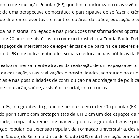
ento de Educação Popular (EP), que tem oportunizado ricas vivênci
o de uma perspectiva democrática e participativa de se fazer a ci
de diferentes eventos e encontros da área da saúde, educação e ou
ada na história, no legado e nas produções transformadoras oportu
 de 20 anos de histórias no contexto brasileiro, a Tenda Paulo Fre
 espaços de intercâmbio de experiências e de partilha de saberes
da UFPB e de outras entidades sociais e educacionais públicas da 
e realizará mensalmente através da realização de um espaço aberto
 da educação, suas realizações e possibilidades, sobretudo no que
cias e nas possibilidades de contribuição na abordagem de política
de educação, saúde, assistência social, entre outros.
a mês, integrantes do grupo de pesquisa em extensão popular (EXTE
do por 1 turno com protagonistas da UFPB em um dos espaços da n
dade, compartilharemos, de maneira pública e gratuita, livros e p
ção Popular, da Extensão Popular, da Formação Universitária, dos
em Saúde, do Sistema Único de Saúde (SUS) e da Formação em Saú