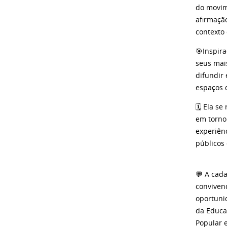
do movim
afirmaçã
contexto 
🎯Inspir
seus mais
difundir
espaços 
🗓️ Ela s
em torno
experiên
públicos 
💬 A cad
conviven
oportuni
da Educa
Popular 