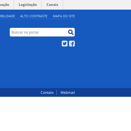
mação
Legislação
Canais
IBILIDADE
ALTO CONTRASTE
MAPA DO SITE
Buscar no portal
Buscar no portal
Twitter
Facebook
Contato
Webmail