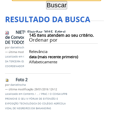
RESULTADO DA BUSCA
NIETI. Eleições 2015. Edital
145
itens atendem ao seu critério.
de Convocação. COM ASSINATURA
Ordenar por
DE TODOS
por
danielrocha
Relevância
—
última modificação
29/01/2016 12h12
data (mais recente primeiro)
Localizado em
Contents
/
…
/
PRAC
/
UFPB: NÚCLEO
Alfabeticamente
DA TERCEIRA IDADE FARÁ ELEIÇÕES PARA NOVO
COORDENADOR
Foto 2
por
danielrocha
—
última modificação
29/01/2016 12h12
Localizado em
Contents
/
…
/
PRAC
/
O CCHSA/UFPB
PROMOVE O SEU IV FÓRUM DE EXTENSÃO E
EXPOSIÇÃO TECNOLÓGICA DO COLÉGIO AGRÍCOLA
VIDAL DE NEGREIROS EM BANANEIRAS