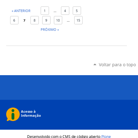
« ANTERIOR
1
...
4
5
6
7
8
9
10
...
15
PRÓXIMO »
Voltar para o topo
Desenvolvido com o CMS de código aberto
Plone