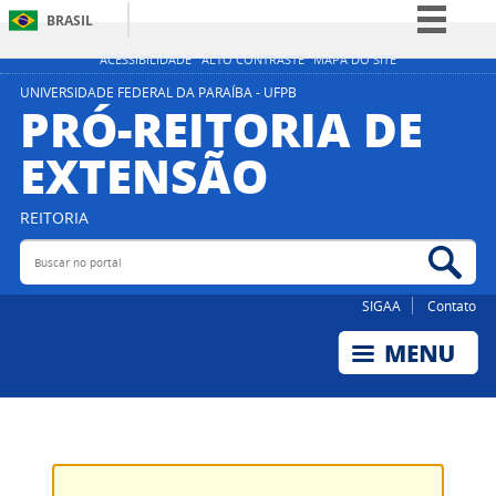
BRASIL
Simplifique!
ACESSIBILIDADE
ALTO CONTRASTE
MAPA DO SITE
Comunica BR
UNIVERSIDADE FEDERAL DA PARAÍBA - UFPB
PRÓ-REITORIA DE
Participe
EXTENSÃO
Acesso à informação
Legislação
REITORIA
Canais
Buscar no portal
Bus
SIGAA
Contato