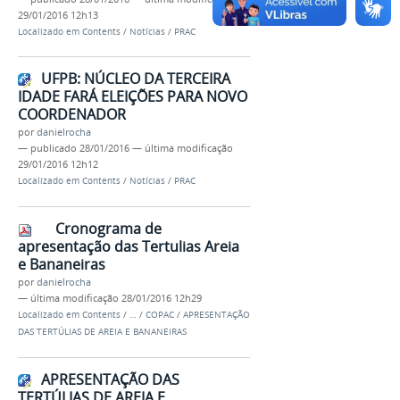
29/01/2016 12h13
Localizado em
Contents
/
Notícias
/
PRAC
UFPB: NÚCLEO DA TERCEIRA
IDADE FARÁ ELEIÇÕES PARA NOVO
COORDENADOR
por
danielrocha
—
publicado
28/01/2016
—
última modificação
29/01/2016 12h12
Localizado em
Contents
/
Notícias
/
PRAC
Cronograma de
apresentação das Tertulias Areia
e Bananeiras
por
danielrocha
—
última modificação
28/01/2016 12h29
Localizado em
Contents
/
…
/
COPAC
/
APRESENTAÇÃO
DAS TERTÚLIAS DE AREIA E BANANEIRAS
APRESENTAÇÃO DAS
TERTÚLIAS DE AREIA E