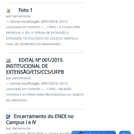
Foto 1
por
danielrocha
—
última modificação
29/01/2016 12h12
Localizado em
Contents
/
…
/
PRAC
/
O CCHSA/UFPB
PROMOVE O SEU IV FÓRUM DE EXTENSÃO E
EXPOSIÇÃO TECNOLÓGICA DO COLÉGIO AGRÍCOLA
VIDAL DE NEGREIROS EM BANANEIRAS
EDITAL Nº 001/2015
INSTITUCIONAL DE
EXTENSÃO/ETS/CCS/UFPB
por
danielrocha
—
última modificação
29/01/2016 12h12
Localizado em
Contents
/
…
/
PRAC
/
SELEÇÃO
INTERNA E EXTERNA PARA PROFISSIONAIS NO ÂMBITO
DO PRONATEC
Encerramento do ENEX no
Campus I e IV
por
danielrocha
—
publicado
28/01/2016
—
última modificação