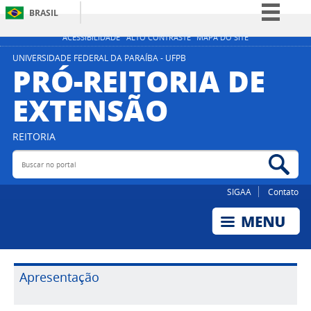
BRASIL
Simplifique!
ACESSIBILIDADE
ALTO CONTRASTE
MAPA DO SITE
Comunica BR
UNIVERSIDADE FEDERAL DA PARAÍBA - UFPB
PRÓ-REITORIA DE
Participe
EXTENSÃO
Acesso à informação
Legislação
REITORIA
Canais
Buscar no portal
Bus
SIGAA
Contato
Apresentação