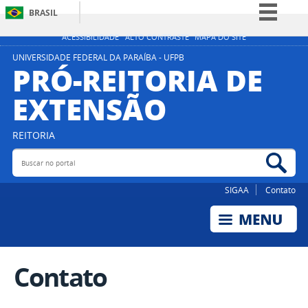
BRASIL
Simplifique!
ACESSIBILIDADE
ALTO CONTRASTE
MAPA DO SITE
Comunica BR
UNIVERSIDADE FEDERAL DA PARAÍBA - UFPB
PRÓ-REITORIA DE
Participe
EXTENSÃO
Acesso à informação
Legislação
REITORIA
Canais
Buscar no portal
Bus
SIGAA
Contato
Contato