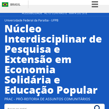
BRASIL
Simplifique!
ACESSIBILIDADE
ALTO CONTRASTE
MAPA DO SITE
Comunica BR
Universidade Federal da Paraíba - UFPB
Núcleo
Participe
Interdisciplinar de
Acesso à informação
Pesquisa e
Legislação
Canais
Extensão em
Economia
Solidária e
Educação Popular
PRAC - PRÓ-REITORIA DE ASSUNTOS COMUNITÁRIOS
Buscar no portal
Bus