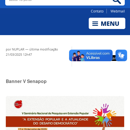
Contato
Webmail
por
NUPLAR
—
última modificação
21/03/2025 12h47
Banner V Senapop