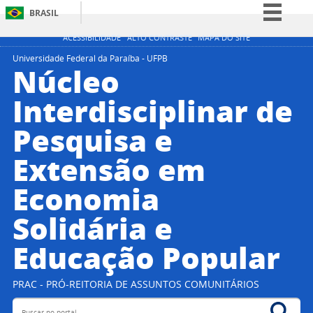
BRASIL
Simplifique!
ACESSIBILIDADE
ALTO CONTRASTE
MAPA DO SITE
Comunica BR
Universidade Federal da Paraíba - UFPB
Núcleo
Participe
Interdisciplinar de
Acesso à informação
Pesquisa e
Legislação
Canais
Extensão em
Economia
Solidária e
Educação Popular
PRAC - PRÓ-REITORIA DE ASSUNTOS COMUNITÁRIOS
Buscar no portal
Bus