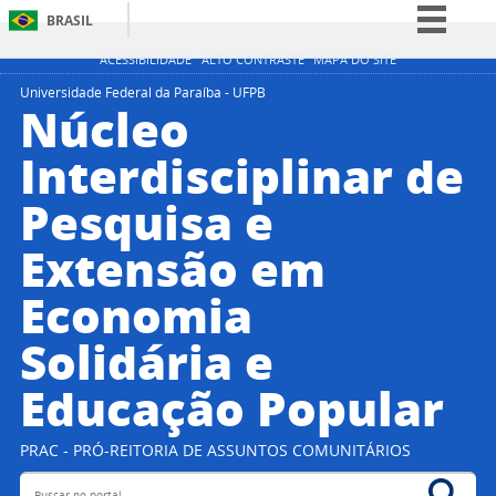
BRASIL
Simplifique!
ACESSIBILIDADE
ALTO CONTRASTE
MAPA DO SITE
Comunica BR
Universidade Federal da Paraíba - UFPB
Núcleo
Participe
Interdisciplinar de
Acesso à informação
Pesquisa e
Legislação
Canais
Extensão em
Economia
Solidária e
Educação Popular
PRAC - PRÓ-REITORIA DE ASSUNTOS COMUNITÁRIOS
Buscar no portal
Bus