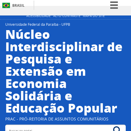
BRASIL
Simplifique!
ACESSIBILIDADE
ALTO CONTRASTE
MAPA DO SITE
Comunica BR
Universidade Federal da Paraíba - UFPB
Núcleo
Participe
Interdisciplinar de
Acesso à informação
Pesquisa e
Legislação
Canais
Extensão em
Economia
Solidária e
Educação Popular
PRAC - PRÓ-REITORIA DE ASSUNTOS COMUNITÁRIOS
Buscar no portal
Bus