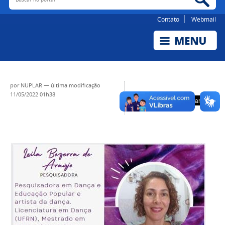
Contato
Webmail
por
NUPLAR
—
última modificação
11/05/2022 01h38