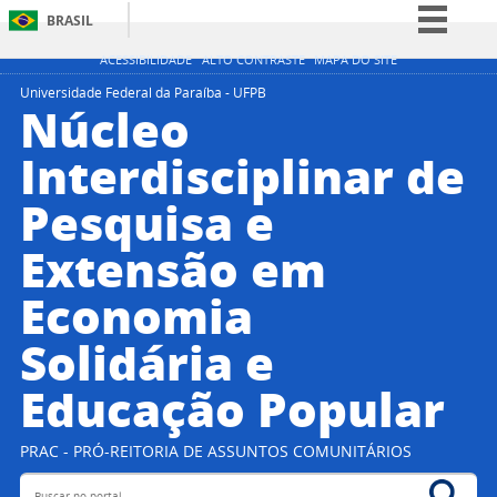
BRASIL
Simplifique!
ACESSIBILIDADE
ALTO CONTRASTE
MAPA DO SITE
Comunica BR
Universidade Federal da Paraíba - UFPB
Núcleo
Participe
Interdisciplinar de
Acesso à informação
Pesquisa e
Legislação
Canais
Extensão em
Economia
Solidária e
Educação Popular
PRAC - PRÓ-REITORIA DE ASSUNTOS COMUNITÁRIOS
Buscar no portal
Bus