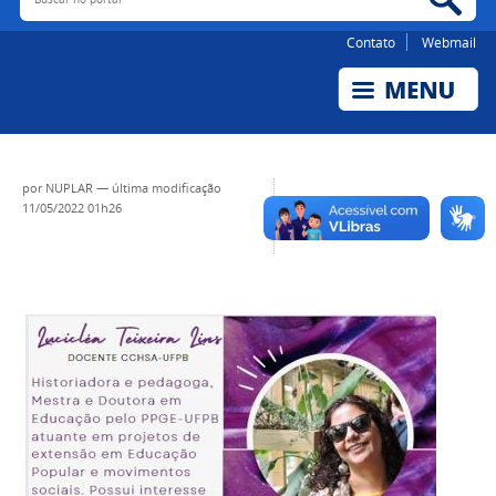
Contato
Webmail
por
NUPLAR
—
última modificação
11/05/2022 01h26