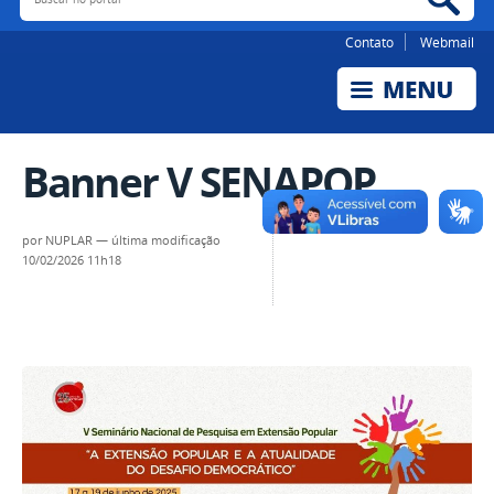
Contato
Webmail
Banner V SENAPOP
por
NUPLAR
—
última modificação
10/02/2026 11h18