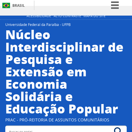
BRASIL
Simplifique!
ACESSIBILIDADE
ALTO CONTRASTE
MAPA DO SITE
Comunica BR
Universidade Federal da Paraíba - UFPB
Núcleo
Participe
Interdisciplinar de
Acesso à informação
Pesquisa e
Legislação
Canais
Extensão em
Economia
Solidária e
Educação Popular
PRAC - PRÓ-REITORIA DE ASSUNTOS COMUNITÁRIOS
Buscar no portal
Bus