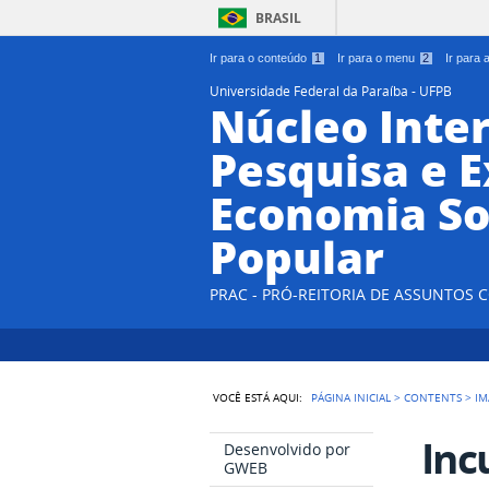
BRASIL
Ir para o conteúdo
1
Ir para o menu
2
Ir para
Universidade Federal da Paraíba - UFPB
Núcleo Inter
Pesquisa e 
Economia So
Popular
PRAC - PRÓ-REITORIA DE ASSUNTOS
VOCÊ ESTÁ AQUI:
PÁGINA INICIAL
>
CONTENTS
>
IM
Inc
Desenvolvido por
GWEB