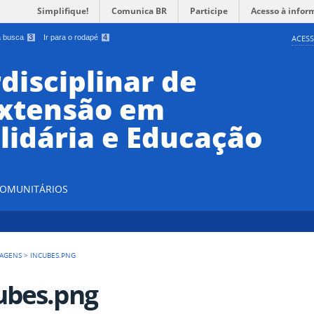
Simplifique!
Comunica BR
Participe
Acesso à infor
 a busca
3
Ir para o rodapé
4
ACESS
disciplinar de
Extensão em
lidária e Educação
 COMUNITÁRIOS
AGENS
>
INCUBES.PNG
ubes.png