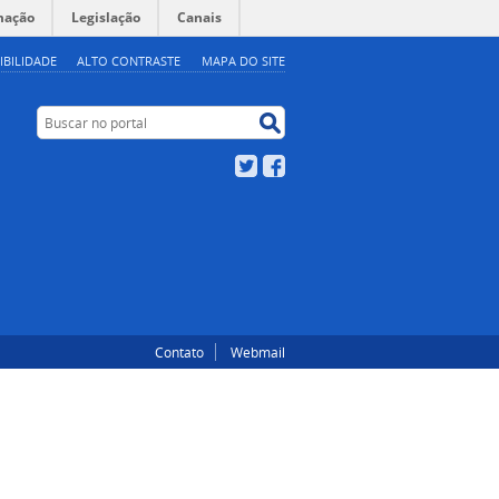
mação
Legislação
Canais
IBILIDADE
ALTO CONTRASTE
MAPA DO SITE
Buscar no portal
Buscar no portal
Twitter
Facebook
Contato
Webmail