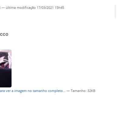
R
—
última modificação
17/03/2021 15h45
Acco
para ver a imagem no tamanho completo…
—
Tamanho
: 32KB