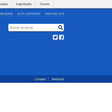
mação
Legislação
Canais
IBILIDADE
ALTO CONTRASTE
MAPA DO SITE
Buscar no portal
Buscar no portal
Twitter
Facebook
Contato
Webmail