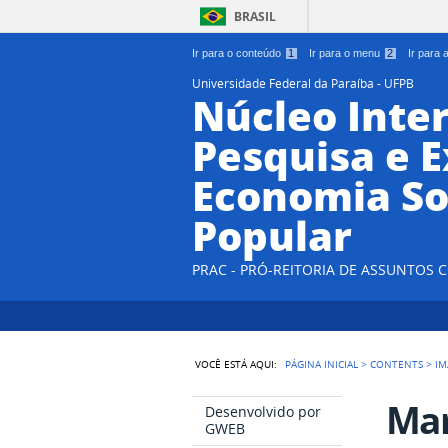
BRASIL
Ir para o conteúdo
1
Ir para o menu
2
Ir para
Universidade Federal da Paraíba - UFPB
Núcleo Inter
Pesquisa e 
Economia So
Popular
PRAC - PRÓ-REITORIA DE ASSUNTOS
VOCÊ ESTÁ AQUI:
PÁGINA INICIAL
>
CONTENTS
>
IM
Mar
Desenvolvido por
GWEB