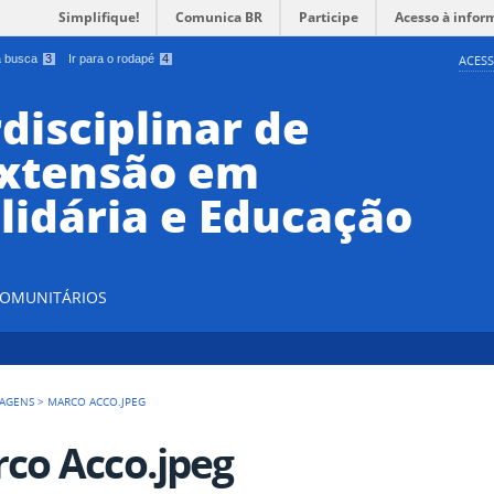
Simplifique!
Comunica BR
Participe
Acesso à infor
 a busca
3
Ir para o rodapé
4
ACESS
disciplinar de
Extensão em
lidária e Educação
 COMUNITÁRIOS
AGENS
>
MARCO ACCO.JPEG
co Acco.jpeg