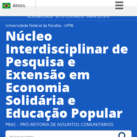
BRASIL
Simplifique!
ACESSIBILIDADE
ALTO CONTRASTE
MAPA DO SITE
Comunica BR
Universidade Federal da Paraíba - UFPB
Núcleo
Participe
Interdisciplinar de
Acesso à informação
Pesquisa e
Legislação
Canais
Extensão em
Economia
Solidária e
Educação Popular
PRAC - PRÓ-REITORIA DE ASSUNTOS COMUNITÁRIOS
Buscar no portal
Bus