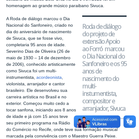
homenagem ao grande músico paraibano Sivuca.
A Roda de diálogo marcou o Dia
Roda de diálogo
Nacional do Sanfoneiro, criado no
dia do aniversário de nascimento
do projeto de
de Sivuca, que se fosse vivo,
extensão Apoio
completaria 95 anos de idade.
ao Forró marcou
Severino Dias de Oliveira (26 de
o Dia Nacional do
maio de 1930 – 14 de dezembro
Sanfoneiro e os 95
de 2006), conhecido artisticamente
anos de
como Sivuca foi um multi-
nascimento do
instrumentista,
acordeonista
,
violonista, arranjador e cantor
multi-
brasileiro. Ele desenvolveu sua
instumentista,
carreira artística no Brasil e no
compositor e
exterior. Começou muito cedo a
arranjador, Sivuca
tocar sanfona, iniciando aos 8 anos
de idade e já com 15 anos teve
seu primeiro programa na Rádio
do Comércio no Recife, onde teve sua formação musical
marcada pela convivência com o Maestro Guerra Peixe.