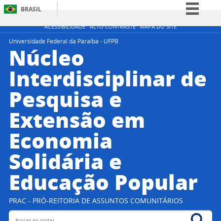
BRASIL
Simplifique!
ACESSIBILIDADE
ALTO CONTRASTE
MAPA DO SITE
Comunica BR
Universidade Federal da Paraíba - UFPB
Núcleo
Participe
Interdisciplinar de
Acesso à informação
Pesquisa e
Legislação
Canais
Extensão em
Economia
Solidária e
Educação Popular
PRAC - PRÓ-REITORIA DE ASSUNTOS COMUNITÁRIOS
Buscar no portal
Bus