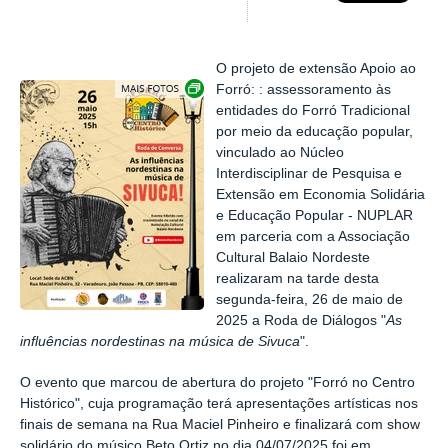
O projeto de extensão Apoio ao
Exibir carrossel de imagens
Forró: : assessoramento às
entidades do Forró Tradicional
por meio da educação popular,
vinculado ao Núcleo
Interdisciplinar de Pesquisa e
Extensão em Economia Solidária
e Educação Popular - NUPLAR
em parceria com a Associação
Cultural Balaio Nordeste
realizaram na tarde desta
segunda-feira, 26 de maio de
2025 a Roda de Diálogos "
As
influências nordestinas na música de Sivuca
".
O evento que marcou de abertura do projeto "Forró no Centro
Histórico", cuja programação terá apresentações artísticas nos
finais de semana na Rua Maciel Pinheiro e finalizará com show
solidário do músico Beto Ortiz no dia 04/07/2025 foi em