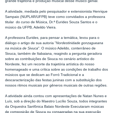
grande trajetória e produção musical desse músico genial.
A atividade, mediada pelo pesquisador e extensionista Henrique
Sampaio (NUPLAR/UFPB) teve como convidados a professora
titular do curso de Música, Dr.ª Eurides Souza Santos e o
músico da UFPB, Adeildo Vieira.
A professora Eurides, para pensar a temática, levou para o
diálogo o artigo de sua autoria "
Nordestinidade gonzagueana
na música de Sivuca
". O músico Adeildo, conterrâneo de
Sivuca, também de Itabaiana, reagindo a pergunta geradora
sobre as contribuições de Sivuca no cenário artístico do
Nordeste, fez um recorte da trajetória artística do nosso
homenageado e uma crítica sobre as condições de trabalho dos
músicos que se dedicam ao Forró Tradicional e a
descaracterização das festas juninas com a substituição dos
nossos ritmos musicais por gêneros musicais de outras regiões.
A atividade ainda contou com apresentações de Natan Nunes e
Luís, sob a direção do Maestro Lucílio Souza, todos integrantes
da Orquestra Sanfônica Balaio Nordeste Executaram músicas
de composição de Sivuca ou consagradas na sua execução