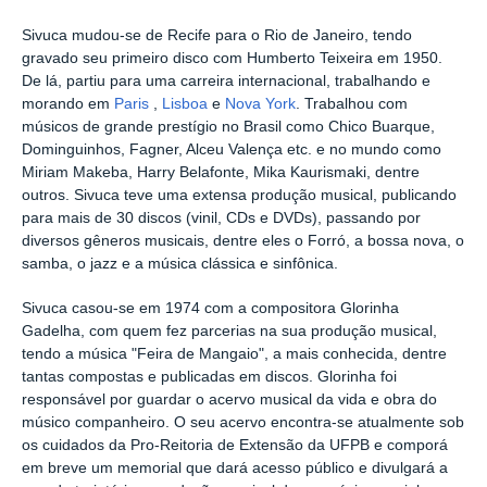
Sivuca mudou-se de Recife para o Rio de Janeiro, tendo
gravado seu primeiro disco com Humberto Teixeira em 1950.
De lá, partiu para uma carreira internacional, trabalhando e
morando em
Paris
,
Lisboa
e
Nova York
. Trabalhou com
músicos de grande prestígio no Brasil como Chico Buarque,
Dominguinhos, Fagner, Alceu Valença etc. e no mundo como
Miriam Makeba, Harry Belafonte, Mika Kaurismaki, dentre
outros. Sivuca teve uma extensa produção musical, publicando
para mais de 30 discos (vinil, CDs e DVDs), passando por
diversos gêneros musicais, dentre eles o Forró, a bossa nova, o
samba, o jazz e a música clássica e sinfônica.
Sivuca casou-se em 1974 com a compositora Glorinha
Gadelha, com quem fez parcerias na sua produção musical,
tendo a música "Feira de Mangaio", a mais conhecida, dentre
tantas compostas e publicadas em discos. Glorinha foi
responsável por guardar o acervo musical da vida e obra do
músico companheiro. O seu acervo encontra-se atualmente sob
os cuidados da Pro-Reitoria de Extensão da UFPB e comporá
em breve um memorial que dará acesso público e divulgará a