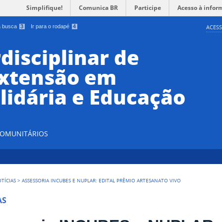
Simplifique!
Comunica BR
Participe
Acesso à infor
 a busca
3
Ir para o rodapé
4
ACESS
disciplinar de
Extensão em
lidária e Educação
 COMUNITÁRIOS
TÍCIAS
>
ASSESSORIA INCUBES E NUPLAR: EDITAL PRÊMIO ARTESANATO VIVO
AS