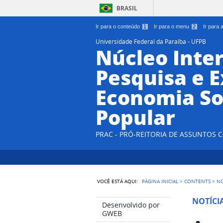
BRASIL
Ir para o conteúdo
1
Ir para o menu
2
Ir para
Universidade Federal da Paraíba - UFPB
Núcleo Inter
Pesquisa e 
Economia So
Popular
PRAC - PRÓ-REITORIA DE ASSUNTOS
VOCÊ ESTÁ AQUI:
PÁGINA INICIAL
>
CONTENTS
>
NO
NOTÍCI
Desenvolvido por
GWEB