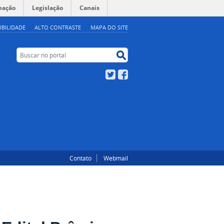
mação
Legislação
Canais
IBILIDADE
ALTO CONTRASTE
MAPA DO SITE
Buscar no portal
Buscar no portal
Twitter
Facebook
Contato
Webmail