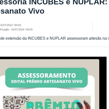
essoria INCUBES e NUPLAR: 
esanato Vivo
16/07/2024 16h55
,
ificação
:
16/07/2024 16h55
 de extensão da INCUBES e NUPLAR assessoram artesãs na ins