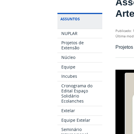
Ass
Art
ASSUNTOS
publicado
:
NUPLAR
última mod
Projetos de
Projetos
Extensão
Núcleo
Equipe
Incubes
Cronograma do
Edital Espaço
Solidário
Ecolanches
Extelar
Equipe Extelar
Seminário