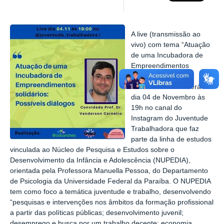
A
live
(transmissão ao
vivo) com tema “Atuação
de uma Incubadora de
Empreendimentos
Solidários: Diálogos
Possíveis” acontecerá no
dia 04 de Novembro às
19h no canal do
Instagram do Juventude
Trabalhadora que faz
parte da linha de estudos
vinculada ao Núcleo de Pesquisa e Estudos sobre o
Desenvolvimento da Infância e Adolescência (NUPEDIA),
orientada pela Professora Manuella Pessoa, do Departamento
de Psicologia da Universidade Federal da Paraíba. O NUPEDIA
tem como foco a temática juventude e trabalho, desenvolvendo
“pesquisas e intervenções nos âmbitos da formação profissional
a partir das políticas públicas; desenvolvimento juvenil;
desemprego e busca por um trabalho decente; economia