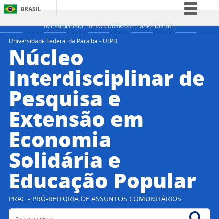
BRASIL
Simplifique!
ACESSIBILIDADE
ALTO CONTRASTE
MAPA DO SITE
Comunica BR
Universidade Federal da Paraíba - UFPB
Núcleo
Participe
Interdisciplinar de
Acesso à informação
Pesquisa e
Legislação
Canais
Extensão em
Economia
Solidária e
Educação Popular
PRAC - PRÓ-REITORIA DE ASSUNTOS COMUNITÁRIOS
Buscar no portal
Bus