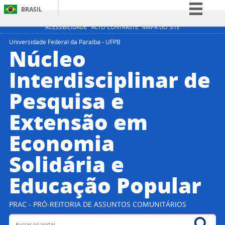
BRASIL
Simplifique!
ACESSIBILIDADE
ALTO CONTRASTE
MAPA DO SITE
Comunica BR
Universidade Federal da Paraíba - UFPB
Núcleo
Participe
Interdisciplinar de
Acesso à informação
Pesquisa e
Legislação
Canais
Extensão em
Economia
Solidária e
Educação Popular
PRAC - PRÓ-REITORIA DE ASSUNTOS COMUNITÁRIOS
Buscar no portal
Bus