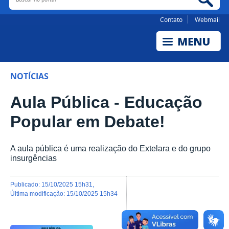
Contato
Webmail
NOTÍCIAS
Aula Pública - Educação
Popular em Debate!
A aula pública é uma realização do Extelara e do grupo
insurgências
publicado
:
15/10/2025 15h31
,
última modificação
:
15/10/2025 15h34