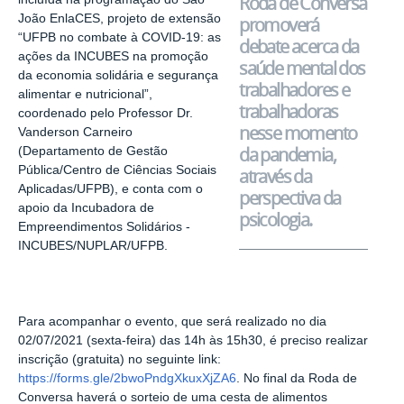
Roda de Conversa
João EnlaCES, projeto de extensão
promoverá
“UFPB no combate à COVID-19: as
debate acerca da
ações da INCUBES na promoção
saúde mental dos
da economia solidária e segurança
trabalhadores e
alimentar e nutricional”,
trabalhadoras
coordenado pelo Professor Dr.
nesse momento
Vanderson Carneiro
da pandemia,
(Departamento de Gestão
Pública/Centro de Ciências Sociais
através da
Aplicadas/UFPB), e conta com o
perspectiva da
apoio da Incubadora de
psicologia.
Empreendimentos Solidários -
INCUBES/NUPLAR/UFPB.
Para acompanhar o evento, que será realizado no dia
02/07/2021 (sexta-feira) das 14h às 15h30, é preciso realizar
inscrição (gratuita) no seguinte link:
https://forms.gle/2bwoPndgXkuxXjZA6
. No final da Roda de
Conversa haverá o sorteio de uma cesta de alimentos