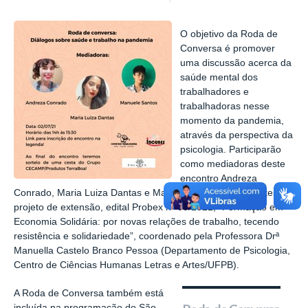
O objetivo da Roda de
Conversa é promover
uma discussão acerca da
saúde mental dos
trabalhadores e
trabalhadoras nesse
momento da pandemia,
através da perspectiva da
psicologia. Participarão
como mediadoras deste
encontro Andreza
Conrado, Maria Luiza Dantas e Manuele Santos, integrantes do
projeto de extensão, edital Probex nº 03/2021, “Formação em
Economia Solidária: por novas relações de trabalho, tecendo
resistência e solidariedade”, coordenado pela Professora Drª
Manuella Castelo Branco Pessoa (Departamento de Psicologia,
Centro de Ciências Humanas Letras e Artes/UFPB).
A Roda de Conversa também está
incluída na programação do São