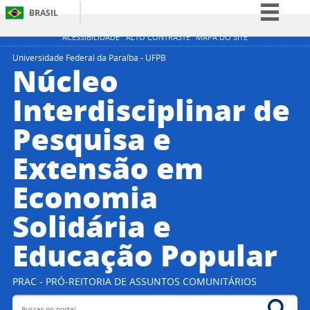
BRASIL
Simplifique!
ACESSIBILIDADE
ALTO CONTRASTE
MAPA DO SITE
Comunica BR
Universidade Federal da Paraíba - UFPB
Núcleo
Participe
Interdisciplinar de
Acesso à informação
Pesquisa e
Legislação
Canais
Extensão em
Economia
Solidária e
Educação Popular
PRAC - PRÓ-REITORIA DE ASSUNTOS COMUNITÁRIOS
Buscar no portal
Bus