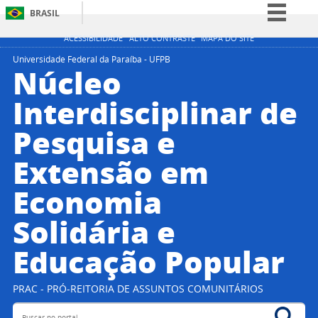
BRASIL
Simplifique!
ACESSIBILIDADE
ALTO CONTRASTE
MAPA DO SITE
Comunica BR
Universidade Federal da Paraíba - UFPB
Núcleo
Participe
Interdisciplinar de
Acesso à informação
Pesquisa e
Legislação
Canais
Extensão em
Economia
Solidária e
Educação Popular
PRAC - PRÓ-REITORIA DE ASSUNTOS COMUNITÁRIOS
Buscar no portal
Bus