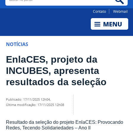
Contato
Webmail
NOTÍCIAS
EnlaCES, projeto da
INCUBES, apresenta
resultados da seleção
publicado
:
17/11/2025 12h04
,
última modificação
:
17/11/2025 12h08
Resultado da seleção do projeto EnlaCES: Provocando
Redes, Tecendo Solidariedades – Ano II