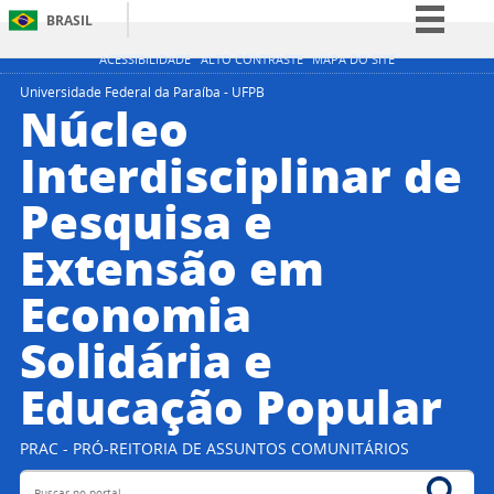
BRASIL
Simplifique!
ACESSIBILIDADE
ALTO CONTRASTE
MAPA DO SITE
Comunica BR
Universidade Federal da Paraíba - UFPB
Núcleo
Participe
Interdisciplinar de
Acesso à informação
Pesquisa e
Legislação
Canais
Extensão em
Economia
Solidária e
Educação Popular
PRAC - PRÓ-REITORIA DE ASSUNTOS COMUNITÁRIOS
Buscar no portal
Bus