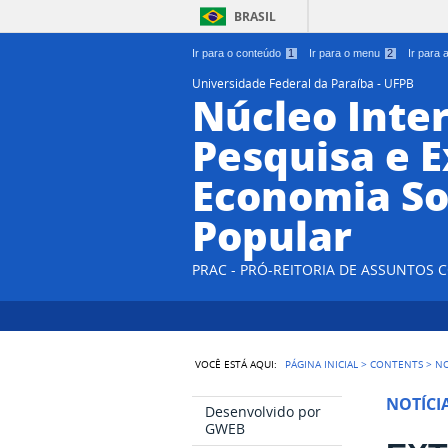
BRASIL
Ir para o conteúdo
1
Ir para o menu
2
Ir para
Universidade Federal da Paraíba - UFPB
Núcleo Inter
Pesquisa e 
Economia So
Popular
PRAC - PRÓ-REITORIA DE ASSUNTOS
VOCÊ ESTÁ AQUI:
PÁGINA INICIAL
>
CONTENTS
>
NO
NOTÍCI
Desenvolvido por
GWEB