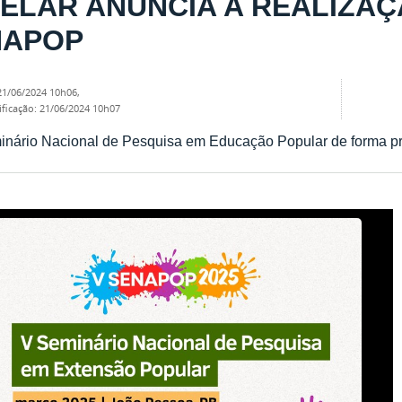
ELAR ANUNCIA A REALIZAÇ
NAPOP
21/06/2024 10h06
,
ificação
:
21/06/2024 10h07
inário Nacional de Pesquisa em Educação Popular de forma p