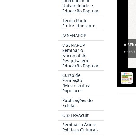
Internacional
Universidade e
Educação Popular
Tenda Paulo
Freire Itinerante
IV SENAPOP
V SENAPOP -
V SEN
Seminário
V SEN
Nacional de
Pesquisa em
Educação Popular
Curso de
Formação
"Movimentos
Populares
Publicações do
Extelar
OBSERVAcult
Seminário Arte e
Políticas Culturais