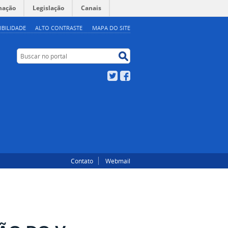
mação
Legislação
Canais
IBILIDADE
ALTO CONTRASTE
MAPA DO SITE
Buscar no portal
Buscar no portal
Twitter
Facebook
Contato
Webmail