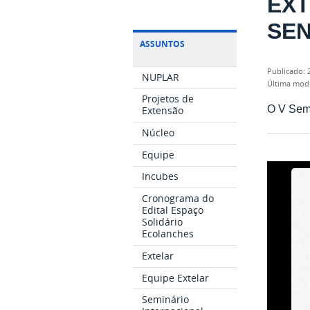
EXT
SE
ASSUNTOS
publicado
:
NUPLAR
última mod
Projetos de
O V Sem
Extensão
Núcleo
Equipe
Incubes
Cronograma do
Edital Espaço
Solidário
Ecolanches
Extelar
Equipe Extelar
Seminário